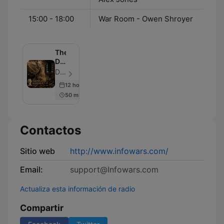
15:00 - 18:00
War Room - Owen Shroyer
The
David
Knight
David Knight - Episodio 1005
Show
12 hours ago
50 min
Contactos
Sitio web
http://www.infowars.com/
Email:
support@Infowars.com
Actualiza esta información de radio
Compartir