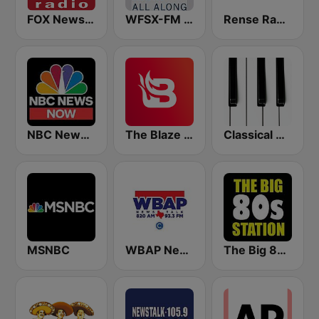
FOX News Radio
WFSX-FM 92.5 Right All Along (US Only)
Rense Radio Network
NBC News Now
The Blaze Radio Network
Classical Horizon Radio (International)
MSNBC
WBAP News / Talk 820 AM and 96.7 FM
The Big 80s Station