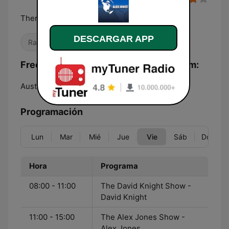
There's a war on for your mind!
DESCARGAR APP
Radio hablada
Frecuencias Alex Jones - Infowars.com:
Austin:
Online
Programación
Lun
Mar
Mié
Jue
Vie
Sáb
Dom
Hora
Programa
08:00 - 11:00
The David Knight Show -
David Knight
11:00 - 15:00
The Alex Jones Show -
Alex Jones