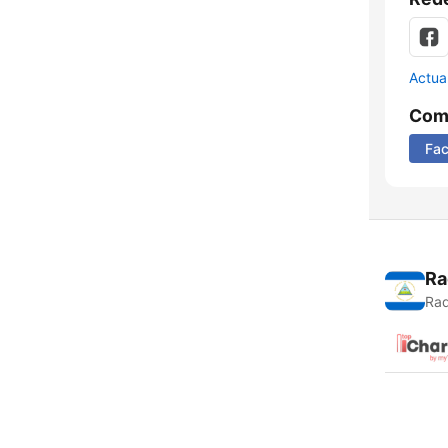
Actua
Comp
Fa
Ra
Rad