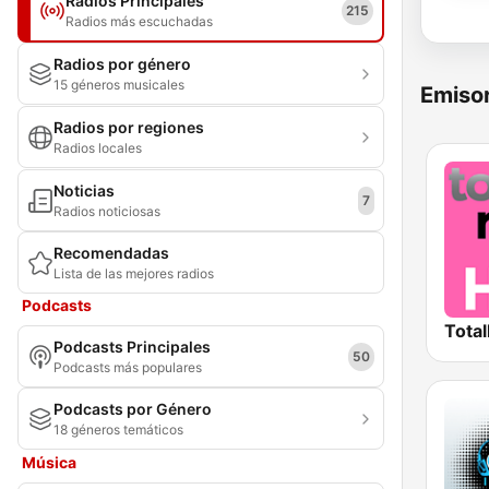
Radios Principales
215
Radios más escuchadas
Radios por género
15 géneros musicales
Emisor
Radios por regiones
Radios locales
Noticias
7
Radios noticiosas
Recomendadas
Lista de las mejores radios
Podcasts
Total
Podcasts Principales
50
Podcasts más populares
Podcasts por Género
18 géneros temáticos
Música