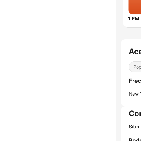
Ace
Pop
Frec
New Y
Co
Sitio
Rede