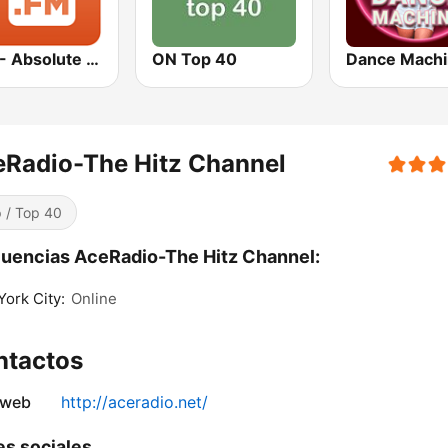
1.FM - Absolute Top 40
ON Top 40
Dance Mach
Radio-The Hitz Channel
 / Top 40
uencias AceRadio-The Hitz Channel:
ork City:
Online
ntactos
 web
http://aceradio.net/
s sociales