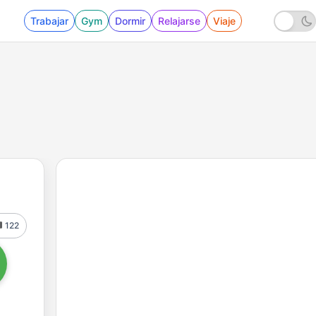
Trabajar
Gym
Dormir
Relajarse
Viaje
122