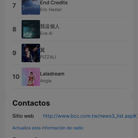
End Credits
7
Eric Hester
我這個人
8
Eve Ai
翼
9
PIZZALI
Laladream
10
Angie
Contactos
Sitio web
http://www.bcc.com.tw/news3_list.asp
Actualiza esta información de radio