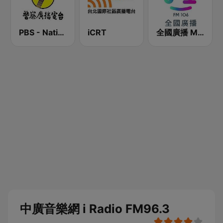
PBS - National Transportation
iCRT
全國廣播 MRadio
中廣音樂網 i Radio FM96.3