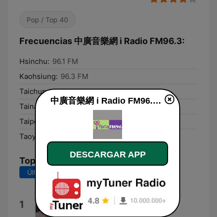
Pop / Top 40
Frecuencias 中廣音樂網 i Radio FM96.3:
Hsinchu:
96.1 FM
Kaohsiung:
96.3 FM
Taichung:
96.3 FM
中廣音樂網 i Radio FM96.3 en vivo
Tainan:
96.1 FM
Taipei:
96.3 FM
Taoyuan:
96.3 FM
DESCARGAR APP
Top Canciones
Últimos 7 días
Últimos 30 días
MAYBE.
1
SIENNA SPIRO