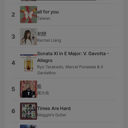
all for you
2
Taiwan
初戀
3
Rachel Liang
Sonata XI in E Major: V. Gavotta -
Allegro
4
Ryo Terakado, Marcel Ponseele & Il
Gardellino
藍
5
羅大佑
Times Are Hard
6
Maggie's Guitar