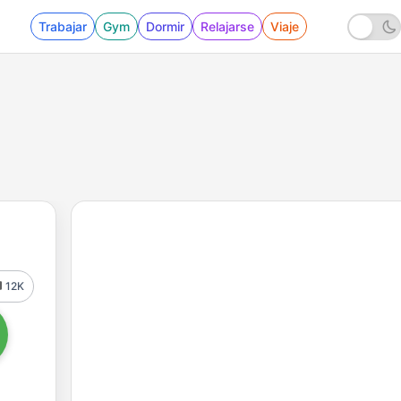
Trabajar
Gym
Dormir
Relajarse
Viaje
12K