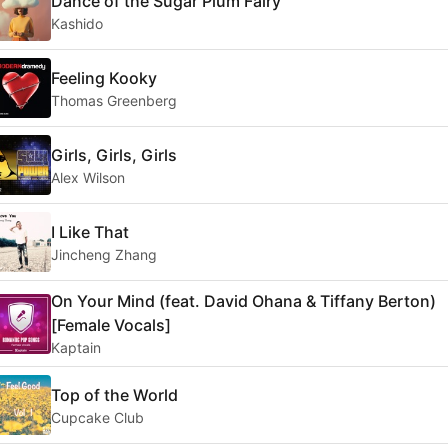
Dance of the Sugar Plum Fairy
Kashido
Feeling Kooky
Thomas Greenberg
Girls, Girls, Girls
Alex Wilson
I Like That
Jincheng Zhang
On Your Mind (feat. David Ohana & Tiffany Berton)
[Female Vocals]
Kaptain
Top of the World
Cupcake Club