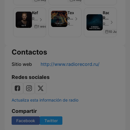
Kefir
Техноблог
Radio
by
Record
Radio Record - Episodio 250
DJ
New
Radio Record
Radio Record - Episodio 250
1 week ago
Feel
10 Jul 2026
Contactos
Sitio web
http://www.radiorecord.ru/
Redes sociales
Actualiza esta información de radio
Compartir
Facebook
Twitter