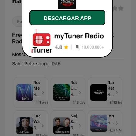
Radio Record)
DESCARGAR APP
Rock
Frecuencias Рок Радио Рекорд (Rock
Radio Record):
Moscow:
DAB
Saint Petersburg:
DAB
Record
Record
Radio
Megamix
Club
Record
Show
Radio Record - Episodio 250
Radio Record - Episodio 252
Radio Record - Episodio 542
1 week ago
3 days ago
12 hours ago
Lady
Nejtrino
Innocence
Waks
&
Radio Record - Episodio 249
Baur
Radio Record - Episodio 251
Radio Record - Episodio 251
25 May 2026
3 days ago
3 days ago