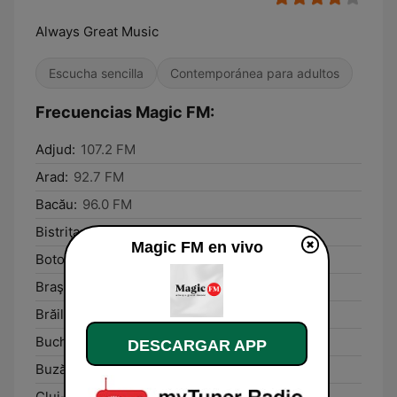
Always Great Music
Escucha sencilla
Contemporánea para adultos
Frecuencias Magic FM:
Adjud:
107.2 FM
Arad:
92.7 FM
Bacău:
96.0 FM
Bistriţa:
99.3 FM
Magic FM en vivo
Botoşani:
98.1 FM
Braşov:
91.2 FM
Brăila:
89.2 FM
Bucharest:
90.8 FM
DESCARGAR APP
Buzău:
105.6 FM
Cluj-Napoca:
89.4 FM