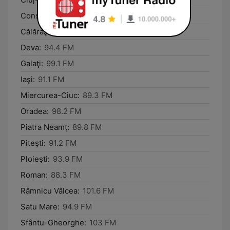
Constanţa:
89.4 FM
Călăraşi:
101.8 FM
Deva:
94.4 FM
Galaţi:
99.1 FM
Iaşi:
91.1 FM
Miercurea-Ciuc:
89.3 FM
Oradea:
98.2 FM
Piatra Neamţ:
89.8 FM
Piteşti:
91.2 FM
Ploieşti:
93.9 FM
Roman:
88.3 FM
Râmnicu Vâlcea:
101.6 FM
Satu Mare:
94.9 FM
Sfântu-Gheorghe:
103 FM