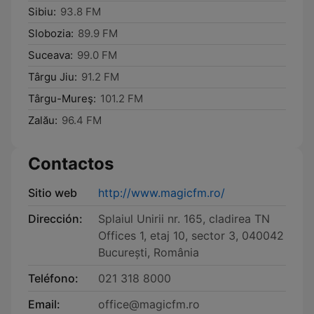
Sibiu:
93.8 FM
Slobozia:
89.9 FM
Suceava:
99.0 FM
Târgu Jiu:
91.2 FM
Târgu-Mureş:
101.2 FM
Zalău:
96.4 FM
Contactos
Sitio web
http://www.magicfm.ro/
Dirección:
Splaiul Unirii nr. 165, cladirea TN
Offices 1, etaj 10, sector 3, 040042
București, România
Teléfono:
021 318 8000
Email:
office@magicfm.ro