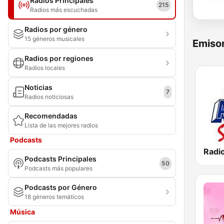
Radios Principales
215
Radios más escuchadas
Radios por género
15 géneros musicales
Emisor
Radios por regiones
Radios locales
Noticias
7
Radios noticiosas
Recomendadas
Lista de las mejores radios
Podcasts
Radi
Podcasts Principales
50
Podcasts más populares
Podcasts por Género
18 géneros temáticos
Música