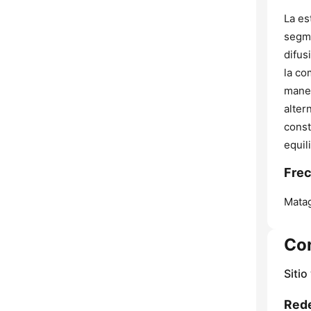
La es
segme
difus
la co
maner
alter
const
equil
Frec
Matag
Co
Sitio
Rede