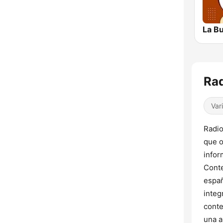
La B
Rad
Var
Radio
que o
infor
Conte
españ
integ
conte
una a