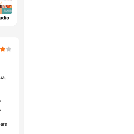
adio
ua,
n
,
para