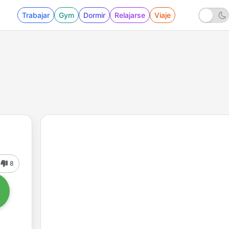
Trabajar
Gym
Dormir
Relajarse
Viaje
8