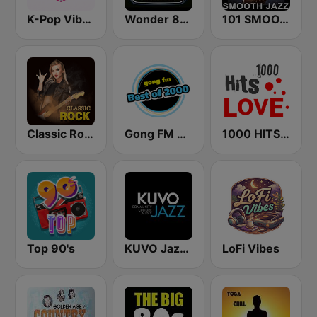
K-Pop Vibes
Wonder 80's
101 SMOOTH JAZZ
Classic Rock Station
Gong FM Best of 2000
1000 HITS Love
Top 90's
KUVO Jazz 89.3 FM
LoFi Vibes