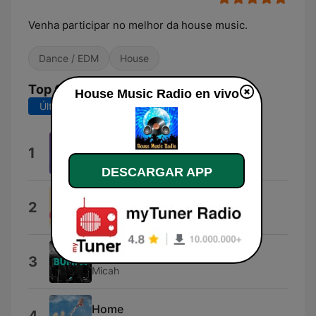
Venha participar no melhor da house music.
Dance / EDM
House
Top Canciones
House Music Radio en vivo
Últimos 7 días
Últimos 30 días
Teardrop
1
Poppy Baskcomb
DESCARGAR APP
Sun Is Back
2
SaraoMusic
Bumpa (Extended Mix)
3
Micah
Home