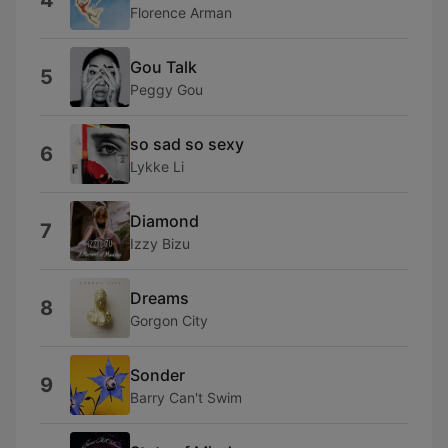
4
Florence Arman
Gou Talk
5
Peggy Gou
so sad so sexy
6
Lykke Li
Diamond
7
Izzy Bizu
Dreams
8
Gorgon City
Sonder
9
Barry Can't Swim