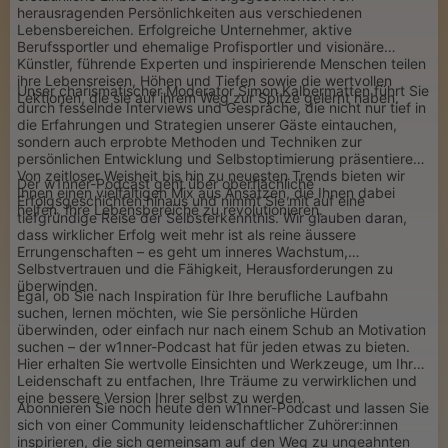
herausragenden Persönlichkeiten aus verschiedenen
Lebensbereichen. Erfolgreiche Unternehmer, aktive
Berufssportler und ehemalige Profisportler und visionäre
Künstler, führende Experten und inspirierende Menschen teilen
ihre Lebensreisen, Höhen und Tiefen sowie die wertvollen
Unser charismatischer Moderator Simon Kalbermatten führt Sie
Lektionen, die sie auf ihrem Weg zur Spitze gelernt haben.
durch fesselnde Interviews und Gespräche, die nicht nur tief in
die Erfahrungen und Strategien unserer Gäste eintauchen,
sondern auch erprobte Methoden und Techniken zur
persönlichen Entwicklung und Selbstoptimierung präsentieren.
Von zeitloser Weisheit bis hin zu neuesten Trends bieten wir
Der w1nner-Podcast geht über oberflächliche
Ihnen einen vielfältigen Mix aus Ansätzen, die Ihnen dabei
Erfolgsgeschichten hinaus und nimmt Sie mit auf eine
helfen, Ihre Lebensbereiche zu revolutionieren.
tiefgründige Reise der Selbsterkenntnis. Wir glauben daran,
dass wirklicher Erfolg weit mehr ist als reine äussere
Errungenschaften – es geht um inneres Wachstum,
Selbstvertrauen und die Fähigkeit, Herausforderungen zu
überwinden.
Egal, ob Sie nach Inspiration für Ihre berufliche Laufbahn
suchen, lernen möchten, wie Sie persönliche Hürden
überwinden, oder einfach nur nach einem Schub an Motivation
suchen – der w1nner-Podcast hat für jeden etwas zu bieten.
Hier erhalten Sie wertvolle Einsichten und Werkzeuge, um Ihre
Leidenschaft zu entfachen, Ihre Träume zu verwirklichen und
eine bessere Version Ihrer selbst zu werden.
Abonnieren Sie noch heute den w1nner-Podcast und lassen Sie
sich von einer Community leidenschaftlicher Zuhörer:innen
inspirieren, die sich gemeinsam auf den Weg zu ungeahnten