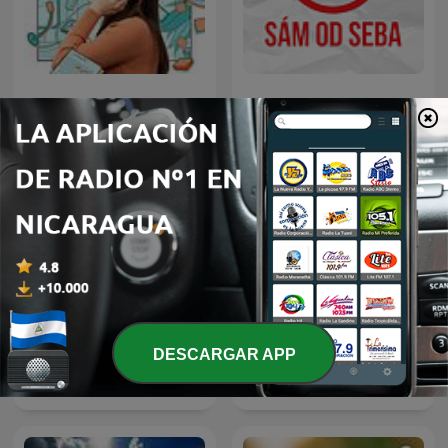
小野あつこのこここここ
Sám od Seba
DESCARGAR APP
Jaula de Pájaro
Medical Matters