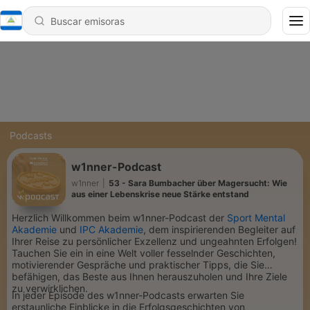
Podcasts
w1nner-Podcast
w1nner
|
53 - Sara Bumbacher über Magersucht: Wie
aus einer Lebenskrise neue Stärke entstand
Herzlich Willkommen beim w1nner-Podcast der
Sport Mental
Akademie
und
IPC Akademie
, dem inspirierenden Begleiter auf
Ihrer Reise zu persönlicher Exzellenz und ungeahnten Erfolgen!
Tauchen Sie ein in eine Welt voller fesselnder Geschichten,
motivierender Gespräche und praktischer Tipps, die Sie
befähigen, das Beste aus Ihnen herauszuholen und Ihre Ziele
zu verwirklichen.
In jeder Episode des w1nner-Podcasts erwarten Sie
erstaunliche Einblicke in die Erfolgsgeschichten von