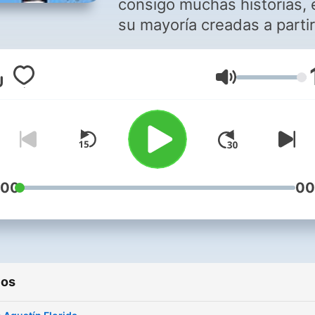
consigo muchas historias, 
su mayoría creadas a parti
experiencias propias. La
Habana de los 90, historia
Volumen
una niña, joven, mujer en 
sociedad diferente, singula
:00
00
ios