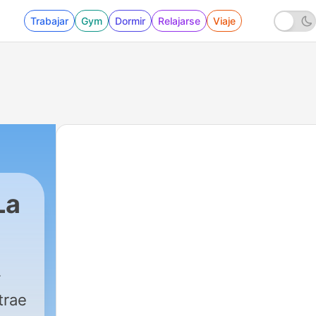
Trabajar
Gym
Dormir
Relajarse
Viaje
La
trae