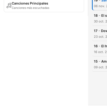
-
19
San
Canciones Principales
06 nov.
Canciones más escuchadas
-
18
El 
30 oct. 
-
17
Dow
23 oct. 
-
16
El 
16 oct. 
-
15
Ama
09 oct. 