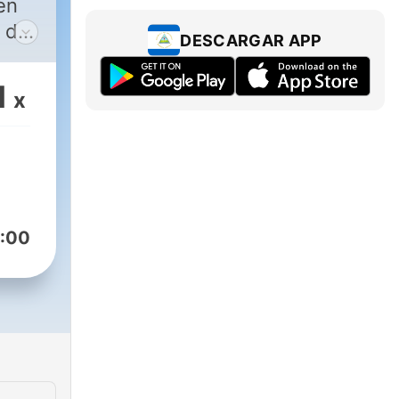
en
r de
DESCARGAR APP
s de
1
x
una
r.
:00