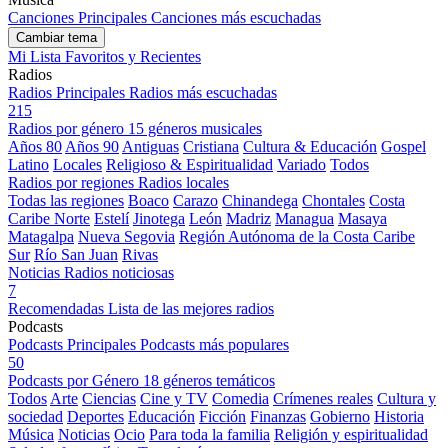
Canciones Principales
Canciones más escuchadas
Cambiar tema
Mi Lista
Favoritos y Recientes
Radios
Radios Principales
Radios más escuchadas
215
Radios por género
15 géneros musicales
Años 80
Años 90
Antiguas
Cristiana
Cultura & Educación
Gospel
Latino
Locales
Religioso & Espiritualidad
Variado
Todos
Radios por regiones
Radios locales
Todas las regiones
Boaco
Carazo
Chinandega
Chontales
Costa
Caribe Norte
Estelí
Jinotega
León
Madriz
Managua
Masaya
Matagalpa
Nueva Segovia
Región Autónoma de la Costa Caribe
Sur
Río San Juan
Rivas
Noticias
Radios noticiosas
7
Recomendadas
Lista de las mejores radios
Podcasts
Podcasts Principales
Podcasts más populares
50
Podcasts por Género
18 géneros temáticos
Todos
Arte
Ciencias
Cine y TV
Comedia
Crímenes reales
Cultura y
sociedad
Deportes
Educación
Ficción
Finanzas
Gobierno
Historia
Música
Noticias
Ocio
Para toda la familia
Religión y espiritualidad