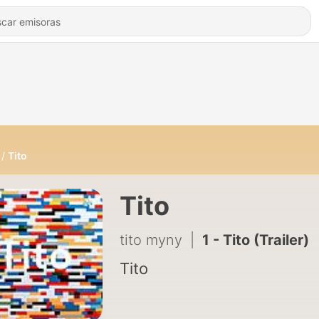
Tito
Tito
tito myny
|
1 - Tito (Trailer)
Tito