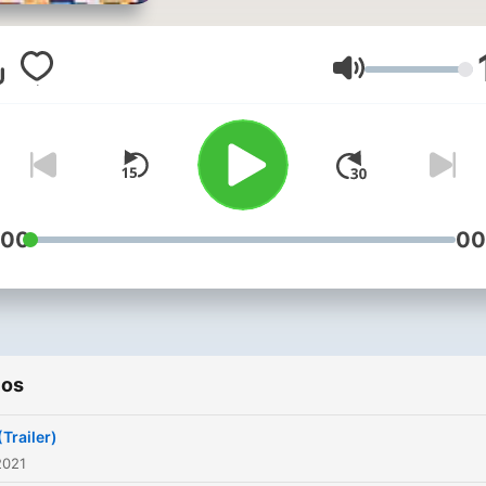
Volumen
:00
00
ios
(Trailer)
2021