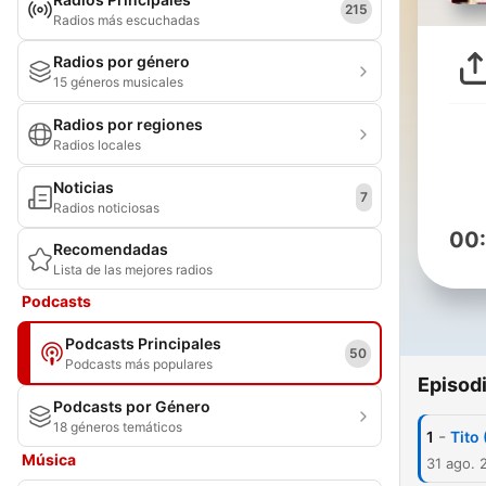
215
Radios más escuchadas
Radios por género
15 géneros musicales
Radios por regiones
Radios locales
Noticias
7
Radios noticiosas
00
Recomendadas
Lista de las mejores radios
Podcasts
Podcasts Principales
50
Podcasts más populares
Episod
Podcasts por Género
18 géneros temáticos
-
1
Tito 
Música
31 ago. 