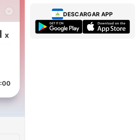
DESCARGAR APP
ay
1
x
inai
án
s.
:00