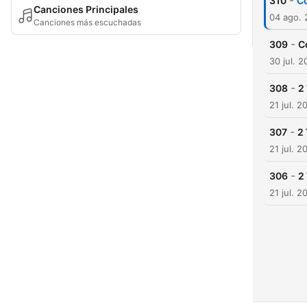
-
310
Co
Canciones Principales
04 ago.
Canciones más escuchadas
-
309
C
30 jul. 
-
308
2
21 jul. 2
-
307
2 
21 jul. 2
-
306
2
21 jul. 2