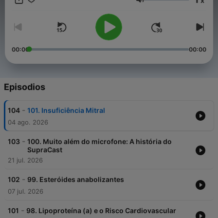
x
Volumen
00:00
00:00
Episodios
-
104
101. Insuficiência Mitral
04 ago. 2026
-
103
100. Muito além do microfone: A história do
SupraCast
21 jul. 2026
-
102
99. Esteróides anabolizantes
07 jul. 2026
-
101
98. Lipoproteína (a) e o Risco Cardiovascular