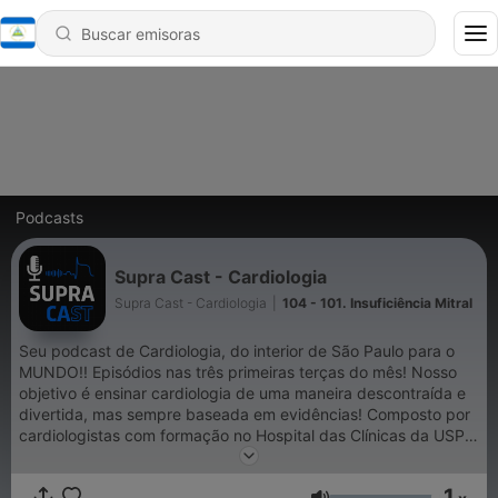
Podcasts
Supra Cast - Cardiologia
Supra Cast - Cardiologia
|
104 - 101. Insuficiência Mitral
Seu podcast de Cardiologia, do interior de São Paulo para o
MUNDO!! Episódios nas três primeiras terças do mês! Nosso
objetivo é ensinar cardiologia de uma maneira descontraída e
divertida, mas sempre baseada em evidências! Composto por
cardiologistas com formação no Hospital das Clínicas da USP
de Ribeirão Preto.
1