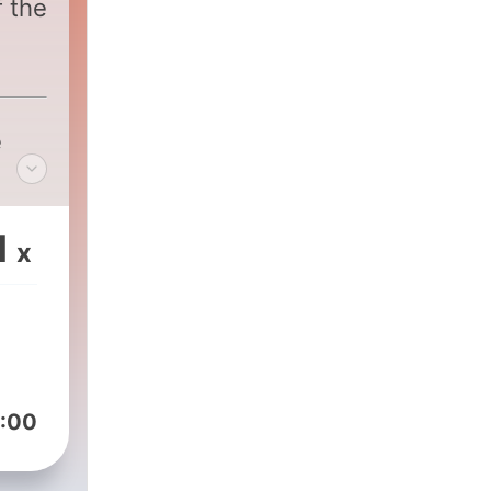
f the
e
1
x
:00