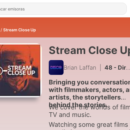
Stream Close Up
Stream Close U
Brian Laffan
|
48 - Director Aung Phyoe & Producer Thaiddhi - Fruit Gathering
Bringing you conversatio
with filmmakers, actors, 
artists, the storytellers
behind the stories.
We cover the worlds of film
TV and music.
Watching some great films