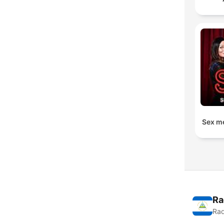
Sex me
Ra
Rad