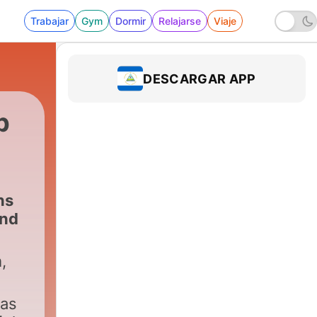
Trabajar
Gym
Dormir
Relajarse
Viaje
DESCARGAR APP
p
ns
and
,
 as