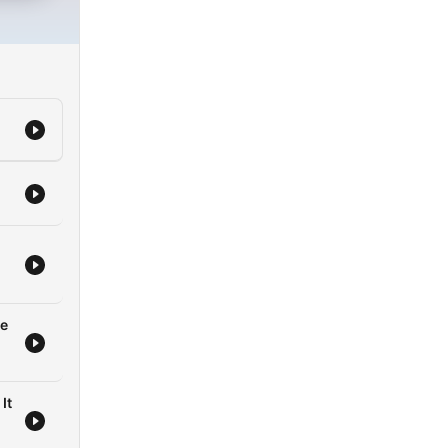
he
It