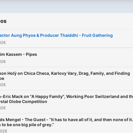
ios
ector Aung Phyoe & Producer Thaiddhi - Fruit Gathering
2026
im Kassem - Pipes
2026
on Holý on Chica Checa, Karlovy Vary, Drag, Family, and Finding
pe
2026
-Eric Mack on "A Happy Family", Working Poor Switzerland and t
stal Globe Competition
2026
s Mengel - The Guest - “It has to have all of it, and then none of it. 
 to be one big pile of grey.”
2026