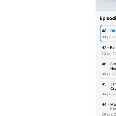
Episod
-
48
Dir
30 jul. 
-
47
Kar
23 jul. 
-
46
Šim
Ho
08 jul. 
-
45
Jan
Cry
06 jul. 
-
44
Mad
has
29 jun. 