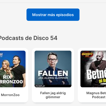
Mostrar más episodios
Podcasts de Disco 54
Fallen jag aldrig
Magnus Bet
X MorronZoo
glömmer
Podcast