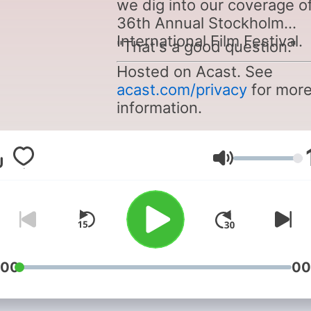
we dig into our coverage o
36th Annual Stockholm
International Film Festival.
"That's a good question."
Hosted on Acast. See
acast.com/privacy
for mor
information.
Volumen
:00
00