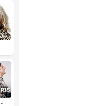
z
 - i