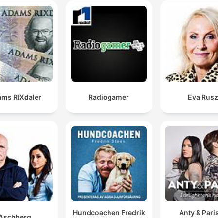
ms RIXdaler
Radiogamer
Eva Rus
Hundcoachen Fredrik
Anty & Paris
Aschberg