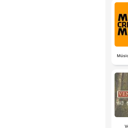
Músic
V