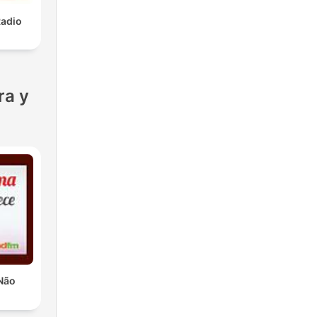
Radio
ra y
Não