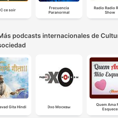
Frecuencia
Radio Radio 
C ce soir
Paranormal
Show
Más podcasts internacionales de Cultu
sociedad
Quem Ama 
vad Gita Hindi
Эхо Москвы
Esquece