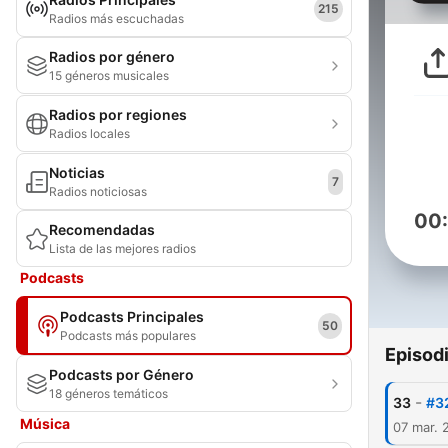
215
Radios más escuchadas
Radios por género
15 géneros musicales
Radios por regiones
Radios locales
Noticias
7
Radios noticiosas
00
Recomendadas
Lista de las mejores radios
Podcasts
Podcasts Principales
50
Podcasts más populares
Episod
Podcasts por Género
18 géneros temáticos
-
33
#3
Música
07 mar. 