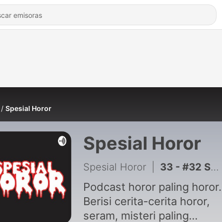
Spesial Horor
Spesial Horor
Spesial Horor
|
33 - #32 Sedan Hantu (Perjalanan Malam Yang Menyeramkan)
Podcast horor paling horor.
Berisi cerita-cerita horor,
seram, misteri paling