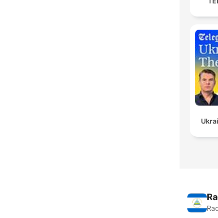
TED
Ukrai
Ra
Rad