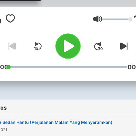
menakutkan. Khusus buat
kalian yang berani takut.
Kerjasama, hubungi email:
Volumen
spesialhoror@gmail.com
Donasi dan support untuk
kemajuan channel ini, silah
disini:
https://saweria.co/spesial
:00
00
https://anchor.fm/spesial-
horor/support (Terima kasi
semuanya, sehat dan suks
bagi kita semua..) Subscribe
ios
juga channel youtube Spes
Horor:
2 Sedan Hantu (Perjalanan Malam Yang Menyeramkan)
https://www.youtube.com/
2021