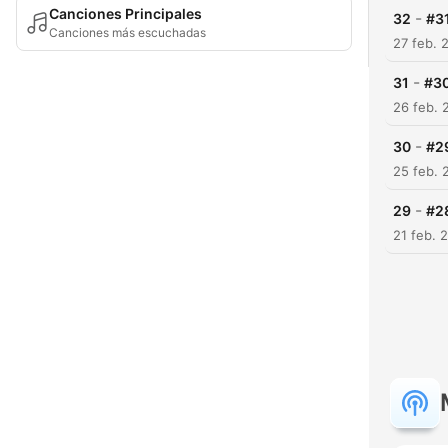
Canciones Principales
-
32
#31
Canciones más escuchadas
27 feb. 
-
31
#30
26 feb. 
-
30
#29
25 feb. 
-
29
#28
21 feb. 