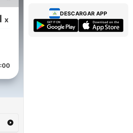
DESCARGAR APP
1
x
kan
horor
:00
h
es
ial
channel/UC10ypqnI-