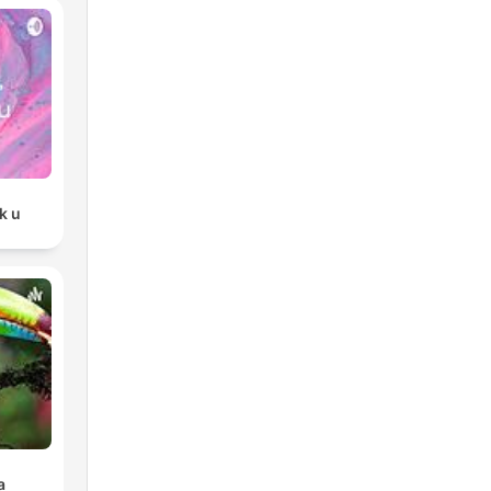
k u
a