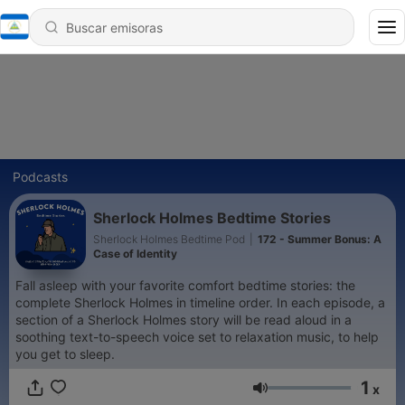
Podcasts
Sherlock Holmes Bedtime Stories
Sherlock Holmes Bedtime Pod
|
172 - Summer Bonus: A
Case of Identity
Fall asleep with your favorite comfort bedtime stories: the
complete Sherlock Holmes in timeline order. In each episode, a
section of a Sherlock Holmes story will be read aloud in a
soothing text-to-speech voice set to relaxation music, to help
you get to sleep.
1
x
Volumen