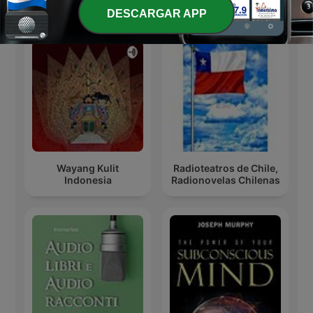
Más podcasts internacionales de Arte
DESCARGAR APP
Wayang Kulit
Radioteatros de Chile,
Indonesia
Radionovelas Chilenas