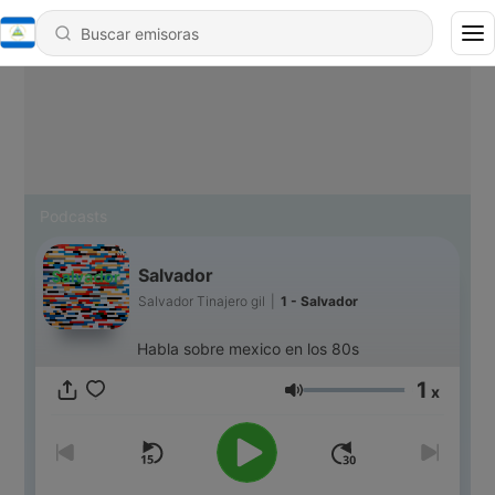
Podcasts
Salvador
Salvador Tinajero gil
|
1 - Salvador
Habla sobre mexico en los 80s
1
x
Volumen