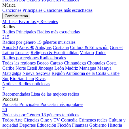
Música
Canciones Principales
Canciones más escuchadas
Cambiar tema
Mi Lista
Favoritos y Recientes
Radios
Radios Principales
Radios más escuchadas
215
Radios por género
15 géneros musicales
Años 80
Años 90
Antiguas
Cristiana
Cultura & Educación
Gospel
Latino
Locales
Religioso & Espiritualidad
Variado
Todos
Radios por regiones
Radios locales
Todas las regiones
Boaco
Carazo
Chinandega
Chontales
Costa
Caribe Norte
Estelí
Jinotega
León
Madriz
Managua
Masaya
Matagalpa
Nueva Segovia
Región Autónoma de la Costa Caribe
Sur
Río San Juan
Rivas
Noticias
Radios noticiosas
7
Recomendadas
Lista de las mejores radios
Podcasts
Podcasts Principales
Podcasts más populares
50
Podcasts por Género
18 géneros temáticos
Todos
Arte
Ciencias
Cine y TV
Comedia
Crímenes reales
Cultura y
sociedad
Deportes
Educación
Ficción
Finanzas
Gobierno
Historia