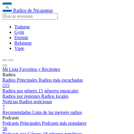
Radios de Nicaragua
Trabajar
Gym
Dormir
Relajarse
Viaje
Mi Lista
Favoritos y Recientes
Radios
Radios Principales
Radios más escuchadas
215
Radios por género
15 géneros musicales
Radios por regiones
Radios locales
Noticias
Radios noticiosas
7
Recomendadas
Lista de las mejores radios
Podcasts
Podcasts Principales
Podcasts más populares
50
Podcasts por Género
18 géneros temáticos