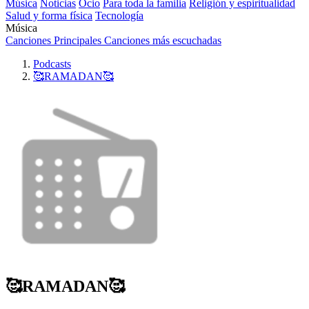
Música
Noticias
Ocio
Para toda la familia
Religión y espiritualidad
Salud y forma física
Tecnología
Música
Canciones Principales
Canciones más escuchadas
Podcasts
🥰RAMADAN🥰
🥰RAMADAN🥰