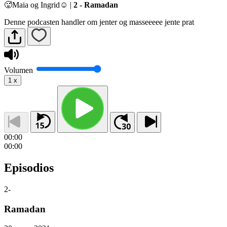
🥵Maia og Ingrid☺️
|
2 - Ramadan
Denne podcasten handler om jenter og masseeeee jente prat
Volumen
1
x
00:00
00:00
Episodios
2
-
Ramadan