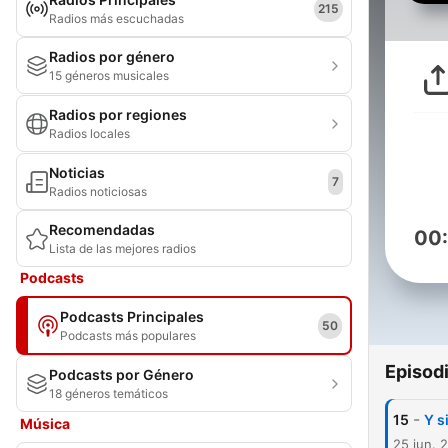
215
Radios más escuchadas
Radios por género
15 géneros musicales
Radios por regiones
Radios locales
Noticias
7
Radios noticiosas
Recomendadas
00
Lista de las mejores radios
Podcasts
Podcasts Principales
50
Podcasts más populares
Episod
Podcasts por Género
18 géneros temáticos
-
15
Y s
Música
25 jun. 