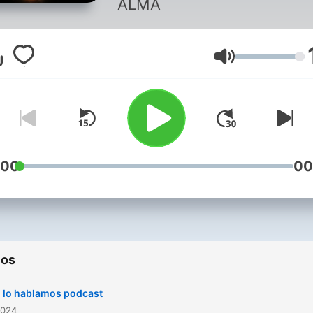
ALMA
Volumen
:00
00
ios
i lo hablamos podcast
2024