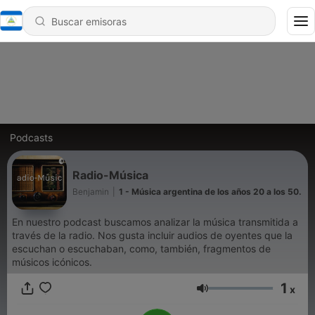
Podcasts
Radio-Música
Benjamin
|
1 - Música argentina de los años 20 a los 50.
En nuestro podcast buscamos analizar la música transmitida a
través de la radio. Nos gusta incluir audios de oyentes que la
escuchan o escuchaban, como, también, fragmentos de
músicos icónicos.
1
x
Volumen