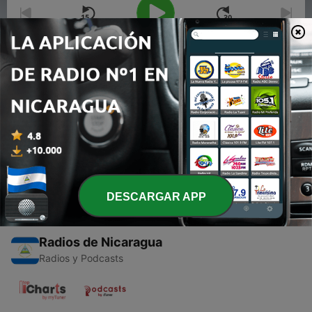
00:00
00:00
Episodios
-
1
Música argentina de los años 20 a los 50.
03 jul. 2020
DESCARGAR APP
Radios de Nicaragua
Radios y Podcasts