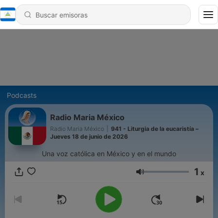
Podcasts
Radio Maria México
Radio Maria México
|
941 - Liturgia de la eucaristía –
Jueves 18 de junio de 2026
Una voz católica en México y en el mundo
1
x
Volumen