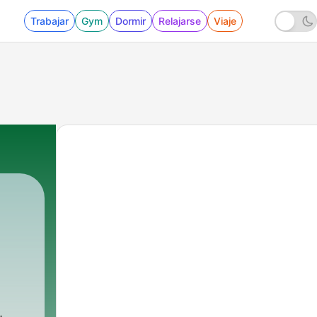
Trabajar
Gym
Dormir
Relajarse
Viaje
st
|
198 - Entrevistarte de Quiéreme con trova,