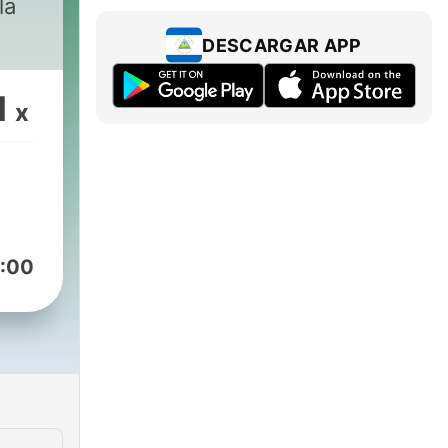
la
DESCARGAR APP
1
x
:00