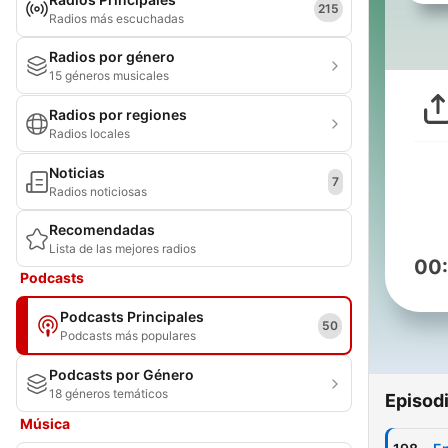
215
Radios más escuchadas
Radios por género
15 géneros musicales
Radios por regiones
Radios locales
Noticias
7
Radios noticiosas
Recomendadas
Lista de las mejores radios
00
Podcasts
Podcasts Principales
50
Podcasts más populares
Podcasts por Género
18 géneros temáticos
Episod
Música