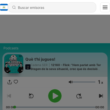
Podcasts
Què t'hi jugues!
Cadena SER
|
12160 - Flick: "Hem parlat amb Ter
Stegen de la seva situació, crec que és decisió
seva"
1
x
Volumen
00:00
00:00