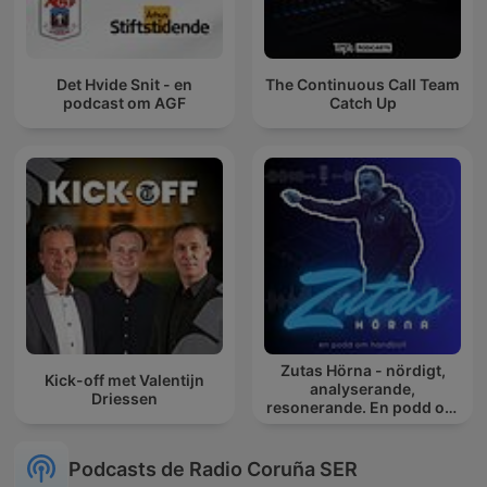
Det Hvide Snit - en
The Continuous Call Team
podcast om AGF
Catch Up
Zutas Hörna - nördigt,
Kick-off met Valentijn
analyserande,
Driessen
resonerande. En podd om
handboll.
Podcasts de Radio Coruña SER