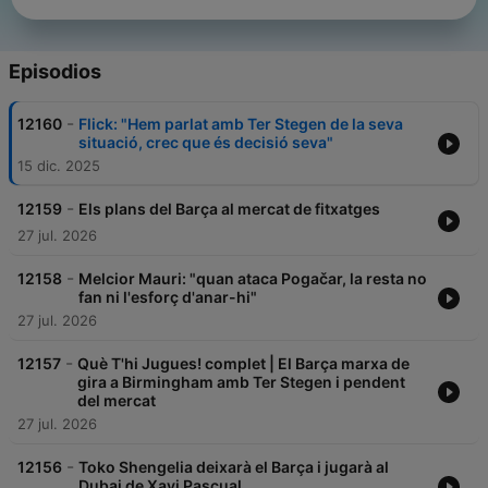
Episodios
-
12160
Flick: "Hem parlat amb Ter Stegen de la seva
situació, crec que és decisió seva"
15 dic. 2025
-
12159
Els plans del Barça al mercat de fitxatges
27 jul. 2026
-
12158
Melcior Mauri: "quan ataca Pogačar, la resta no
fan ni l'esforç d'anar-hi"
27 jul. 2026
-
12157
Què T'hi Jugues! complet | El Barça marxa de
gira a Birmingham amb Ter Stegen i pendent
del mercat
27 jul. 2026
-
12156
Toko Shengelia deixarà el Barça i jugarà al
Dubai de Xavi Pascual