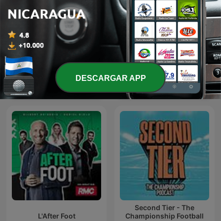
【灵异鬼事】免费鬼故事 恐
Palabras Mayores - Carlos
DESCARGAR APP
怖奇谈 | 一听就上瘾
Antonio Vélez
Second Tier - The
L'After Foot
Championship Football