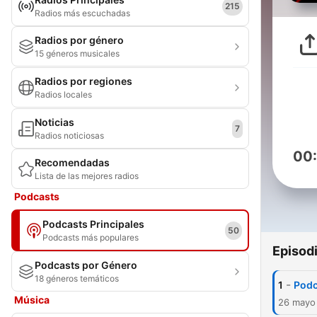
215
Radios más escuchadas
Radios por género
15 géneros musicales
Radios por regiones
Radios locales
Noticias
7
Radios noticiosas
00
Recomendadas
Lista de las mejores radios
Podcasts
Podcasts Principales
50
Podcasts más populares
Episod
Podcasts por Género
18 géneros temáticos
-
1
Podc
Música
26 mayo