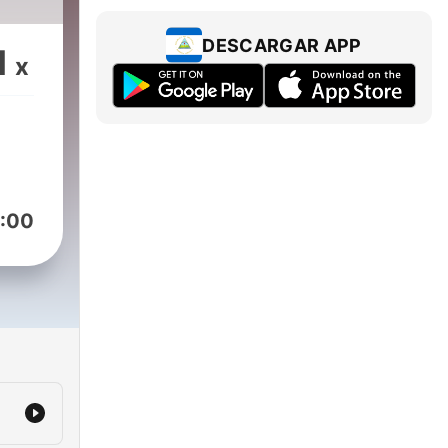
DESCARGAR APP
1
x
:00