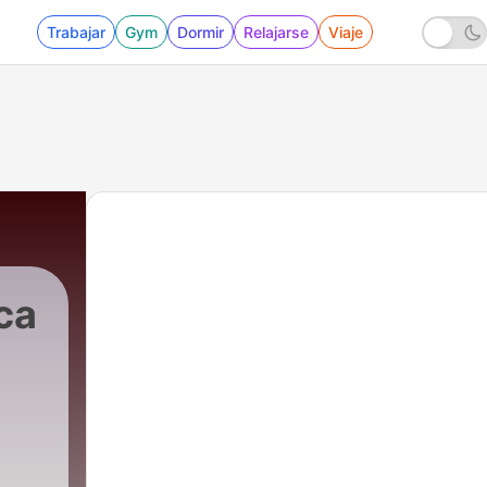
Trabajar
Gym
Dormir
Relajarse
Viaje
ca
|
1 - Podcast Literatura Tabajara