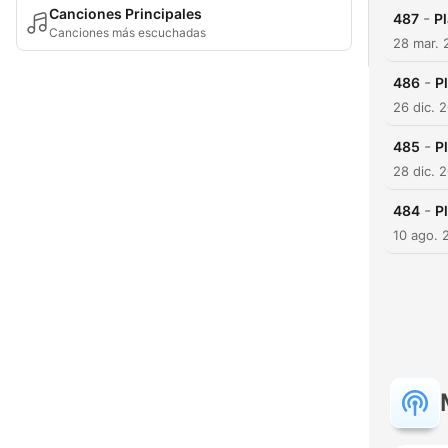
Canciones Principales
-
487
P
Canciones más escuchadas
28 mar. 
-
486
P
26 dic. 
-
485
P
28 dic. 
-
484
P
10 ago. 