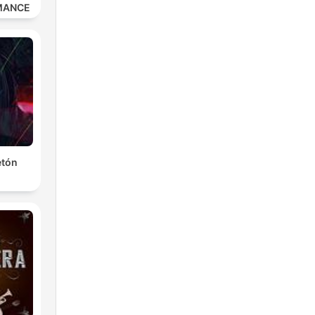
MANCE
etón