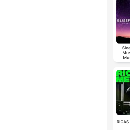
Sle
Mus
Mus
M
RICAS