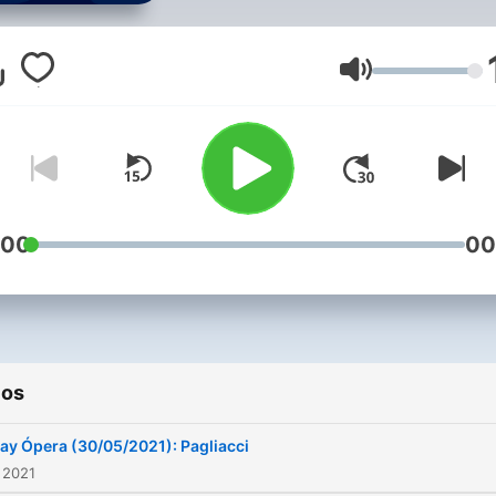
destacadas. Un recorrido 
ortodoxo que incluirá des
debates sobre la trama ha
Volumen
las arias más intensas.
:00
00
ios
lay Ópera (30/05/2021): Pagliacci
 2021