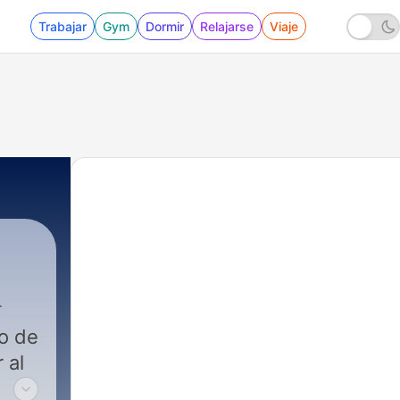
Trabajar
Gym
Dormir
Relajarse
Viaje
o de
 al