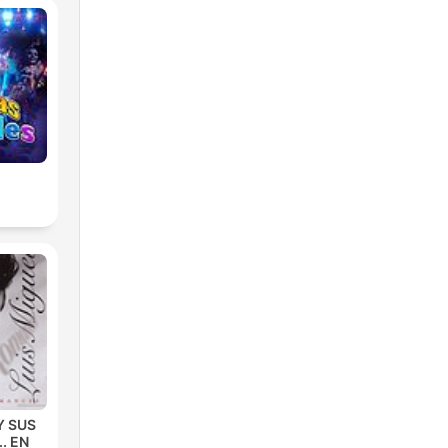
Y SUS
. EN