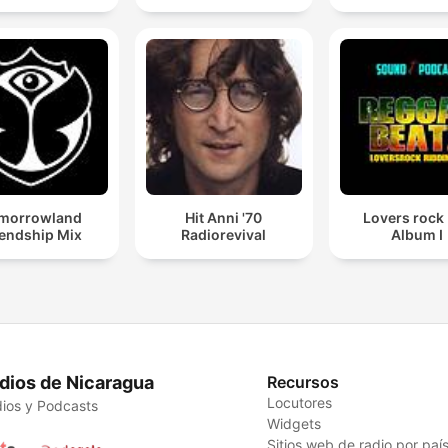
morrowland
Hit Anni '70
Lovers rock
iendship Mix
Radiorevival
Album I
dios de Nicaragua
Recursos
Locutores
ios y Podcasts
Widgets
Sitios web de radio por paí