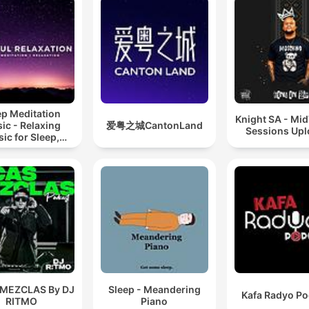
ep Meditation
Knight SA - Mi
ic - Relaxing
爱粤之城CantonLand
Sessions Up
ic for Sleep,
editation &
Relaxation
 MEZCLAS By DJ
Sleep - Meandering
Kafa Radyo Po
RITMO
Piano