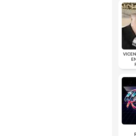
VICE
E