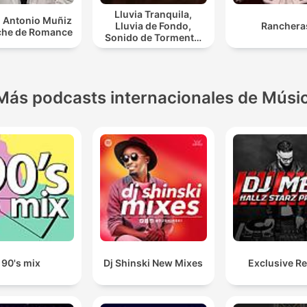
Lluvia Tranquila,
 Antonio Muñiz
Lluvia de Fondo,
Ranchera
che de Romance
Sonido de Tormenta,
Día Lluvioso, Lluvia
Para Soñar
Más podcasts internacionales de Músi
90's mix
Dj Shinski New Mixes
Exclusive R