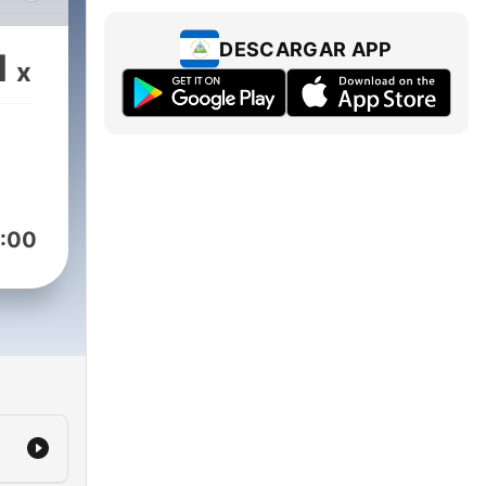
poco
de
DESCARGAR APP
1
x
sta
:00