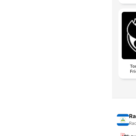
To
Fr
Ra
Rad