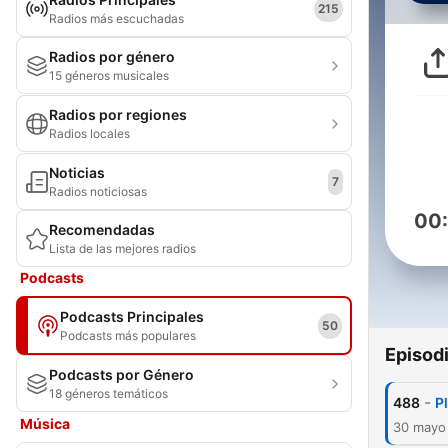
215
Radios más escuchadas
Radios por género
15 géneros musicales
Radios por regiones
Radios locales
Noticias
7
Radios noticiosas
00
Recomendadas
Lista de las mejores radios
Podcasts
Podcasts Principales
50
Podcasts más populares
Episod
Podcasts por Género
18 géneros temáticos
-
488
P
Música
30 mayo