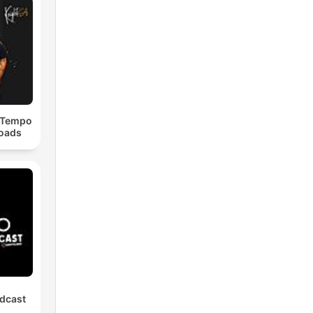
dTempo
loads
dcast