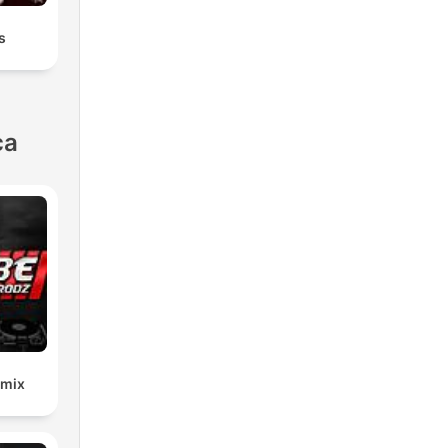
s
ca
emix