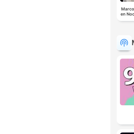
Marco
en No