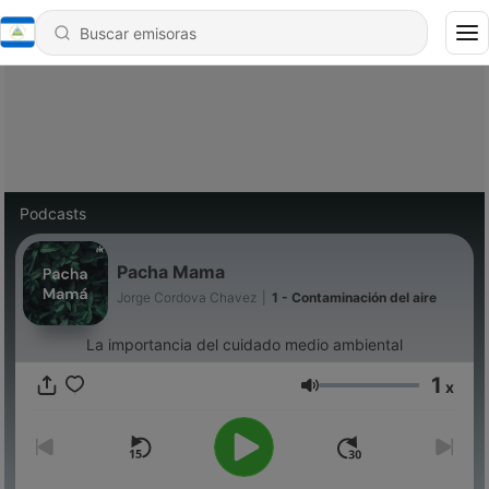
Podcasts
Pacha Mama
Jorge Cordova Chavez
|
1 - Contaminación del aire
La importancia del cuidado medio ambiental
1
x
Volumen