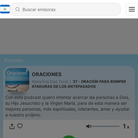
Podcasts
ORACIONES
Maria Eva Diaz Tovar
|
37 - ORACIÓN PARA ROMPER
ATADURAS DE LOS ANTEPASADOS
Con este podcast quiero intentar acercar las personas a Dios,
su Hijo Jesucristo y la Virgen María, para de esta manera ser
mejores personas, más espirituales, tolerantes, amar y ayudar
a nuestro prójimo.
1
x
Volumen