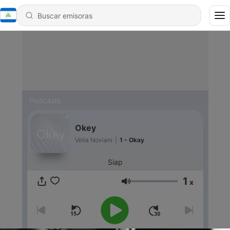
Podcasts
Okey
Velia Noviani
|
1 - Okay
Siap
1
x
Volumen