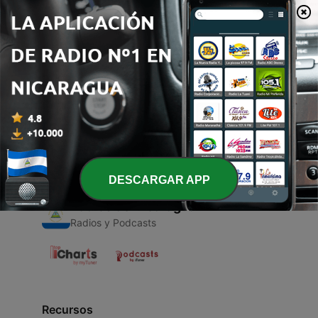
00:00
00:00
Episodios
-
1
Okay
17 feb. 2021
DESCARGAR APP
Radios de Nicaragua
Radios y Podcasts
Recursos