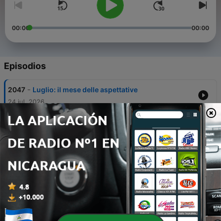
00:00
00:00
Episodios
-
2047
Luglio: il mese delle aspettative
24 jul. 2026
-
2046
Caldo, aria condizionata e allergie: come
proteggere il naso d’estate
23 jul. 2026
-
2045
Prostata e risvegli notturni: quando alzarsi per
urinare è un campanello d'allarme
22 jul. 2026
-
2044
Quando la vita cambia i programmi: l'emofilia e
il coraggio di continuare a progettare
21 jul. 2026