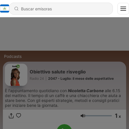
Podcasts
Obiettivo salute risveglio
Radio 24
|
2047 - Luglio: il mese delle aspettative
È l'appuntamento quotidiano con
Nicoletta Carbone
alle 6.15
del mattino. Il tempo di un caffè e una chiacchiera che aiuta a
stare bene. Con gli esperti strategie, metodi e consigli pratici
per iniziare bene la giornata.
1
x
Volumen