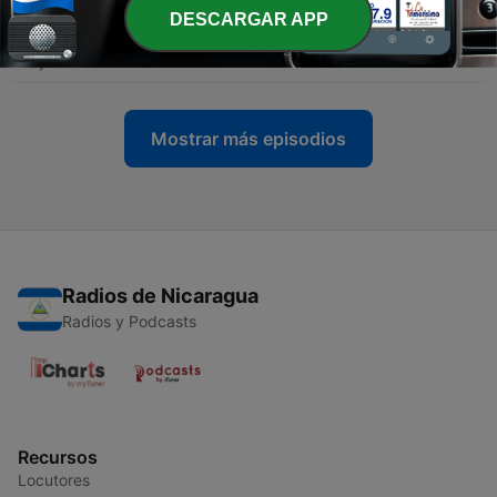
DESCARGAR APP
-
2043
Anziani d'estate: le regole per stare bene
20 jul. 2026
Mostrar más episodios
Radios de Nicaragua
Radios y Podcasts
Recursos
Locutores