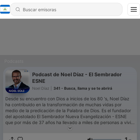
Podcasts
Podcast de Noel Díaz - El Sembrador
ESNE
Noel Díaz
|
341 - Busca, llama y se te abrirá
Desde su encuentro con Dios a inicios de los 80 's, Noel Díaz
ha contribuido en la transformación de muchas vidas por
medio de la predicación de la Palabra de Dios. Es el fundador
del apostolado El Sembrador Nueva Evangelización - ESNE
que por más de 37 años ha llevado a miles de personas a vivir
un encuentro con Dios a través de los medios de comunicación
masiva como Radio, Televisión, internet, misiones por
1