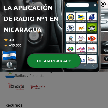
00:00
00:00
Episodios
-
1
Navida
18 nov. 2020
DESCARGAR APP
Radios de Nicaragua
Radios y Podcasts
Recursos