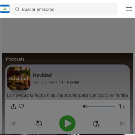
Podcasts
Navidad
Marcela Perez
|
1 - Navida
La navidad la fecha más importante para compartir en familia
1
x
Volumen