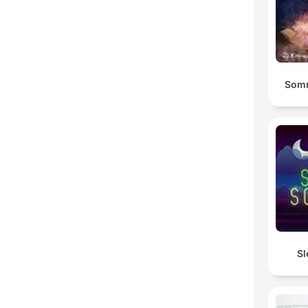
Somn
Sl