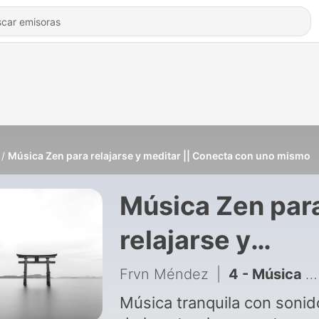
Música Zen para relajarse y meditar || Conecta con uno mismo
Música Zen par
relajarse y
meditar ||
Frvn Méndez
|
4 - Música para estudiar y mantenerse concentrado. Mejora tu aprendizaje enfocáte y aumenta la concentración. Reduce el tiempo de estudio
Conecta con un
Música tranquila con sonid