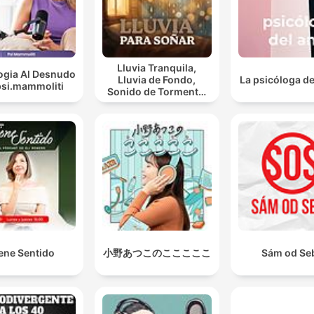
Lluvia Tranquila,
ogia Al Desnudo
Lluvia de Fondo,
La psicóloga d
psi.mammoliti
Sonido de Tormenta,
Día Lluvioso, Lluvia
Para Soñar
ene Sentido
小野あつこのこここここ
Sám od Se