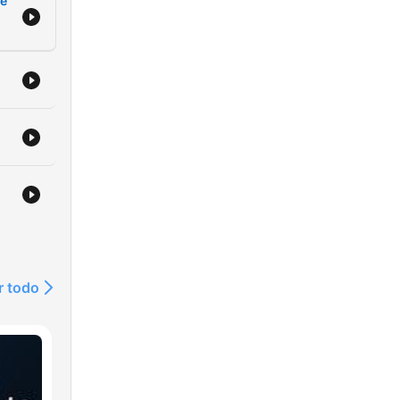
je
r todo