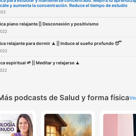
ca para estudiar y mantenerse concentrado. Mejora tu aprendiza
cáte y aumenta la concentración. Reduce el tiempo de estudio
2022
ca piano relajante || Desconexión y positivismo
2022
ca relajante para dormir 🧘 || Induce al sueño profundo 😴
2022
a espiritual 🌱 || Meditar y relajarse 🧘
2022
Más podcasts de Salud y forma física
Ve