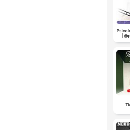
Psicol
| @
Ti