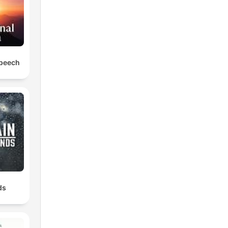
Speech
ds