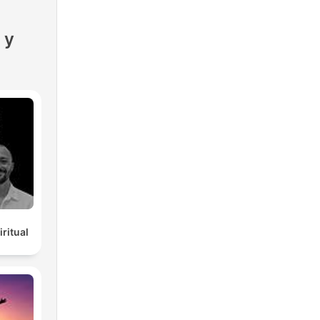
 y
ritual