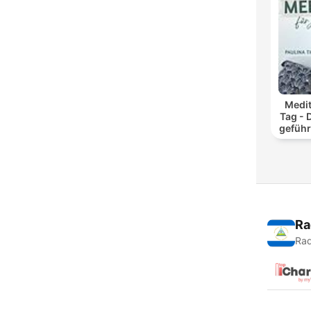
Medit
Tag - 
geführ
und
Ra
Rad