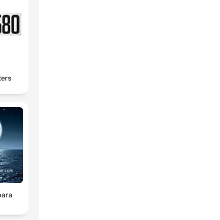
ters
para