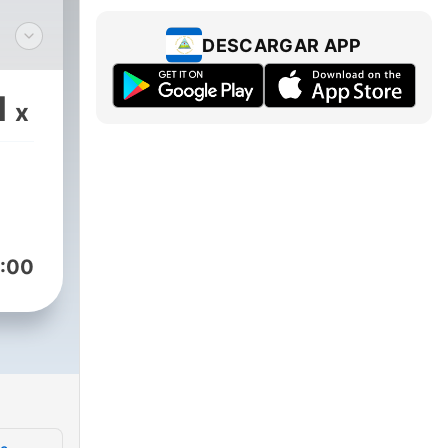
DESCARGAR APP
itar
1
x
que
a y
tro
es
:00
s a
dad.