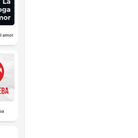
el amor
ba