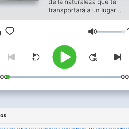
de la naturaleza que te
mismo
transportará a un lugar
relajante donde poder med
o simplemente tomarse un
Volumen
respiro. Música espiritual 
te conecta con la naturalez
ayuda a eliminar Ayuda a
eliminar el cortisol de nues
sistema, bajando los nivel
de estrés y modificando
:00
00
nuestro estado de ánimo,
liberando dopamina gracia
las frecuencias de la felici
ios