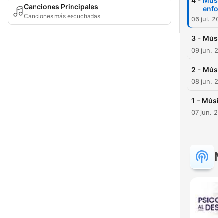
-
4
Músi
Canciones Principales
enfo
Canciones más escuchadas
06 jul. 
-
3
Músi
09 jun. 
-
2
Músi
08 jun. 
-
1
Músic
07 jun. 