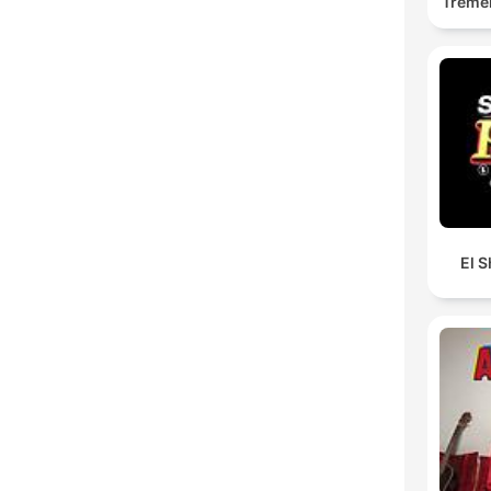
Treme
El S