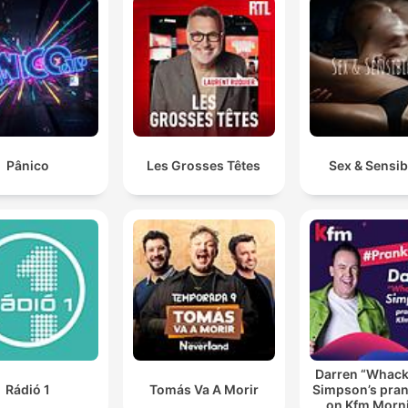
Pânico
Les Grosses Têtes
Sex & Sensibi
Darren “Whac
Rádió 1
Tomás Va A Morir
Simpson’s pran
on Kfm Morn