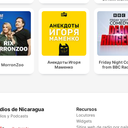
Анекдоты Игоря
Friday Night 
X MorronZoo
Маменко
from BBC Rad
dios de Nicaragua
Recursos
Locutores
ios y Podcasts
Widgets
Sitios web de radio por paí