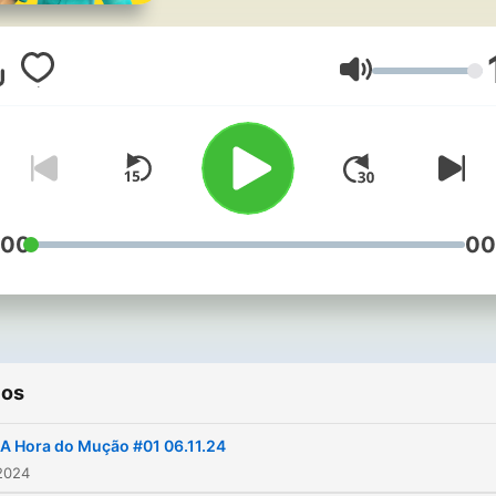
Volumen
:00
00
ios
A Hora do Mução #01 06.11.24
2024