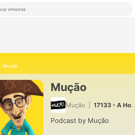
Mução
Mução
Mução
|
17133 - A Hora do Mução #01 06.11.24
Podcast by Mução