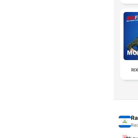
RI
Ra
Rad