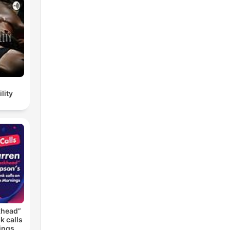
lity
khead”
k calls
ings