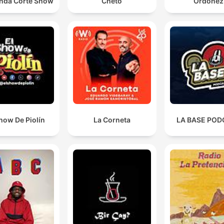
nda Corte Show
Cheto
Ordóñez
how De Piolín
La Corneta
LA BASE POD