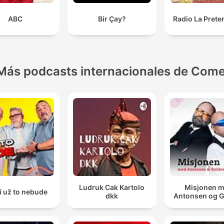
ABC
Bir Çay?
Radio La Prete
Más podcasts internacionales de Come
Ludruk Cak Kartolo
Misjonen 
í už to nebude
dkk
Antonsen og 