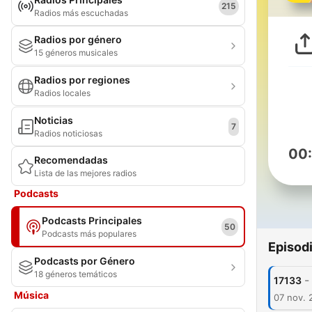
215
Radios más escuchadas
Radios por género
15 géneros musicales
Radios por regiones
Radios locales
Noticias
7
Radios noticiosas
00
Recomendadas
Lista de las mejores radios
Podcasts
Podcasts Principales
50
Podcasts más populares
Episod
Podcasts por Género
18 géneros temáticos
-
17133
Música
07 nov. 