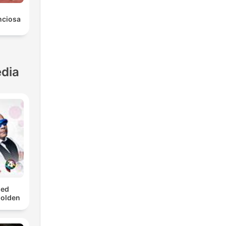
nciosa
dia
med
Golden