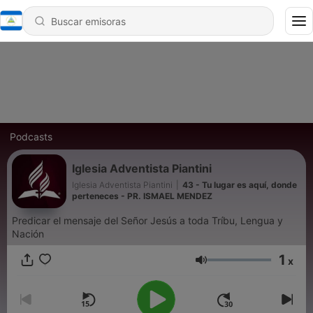
Podcasts
Iglesia Adventista Piantini
Iglesia Adventista Piantini
|
43 - Tu lugar es aquí, donde
perteneces - PR. ISMAEL MENDEZ
Predicar el mensaje del Señor Jesús a toda Tríbu, Lengua y
Nación
1
x
Volumen