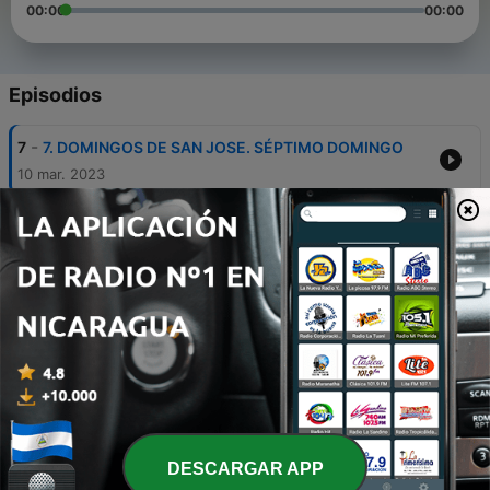
00:00
00:00
Episodios
-
7
7. DOMINGOS DE SAN JOSE. SÉPTIMO DOMINGO
10 mar. 2023
-
6
6. DOMINGOS DE SAN JOSE. SEXTO DOMINGO
03 mar. 2023
-
5
5. DOMINGOS DE SAN JOSE. QUINTO DOMINGO
24 feb. 2023
-
4
4. DOMINGOS DE SAN JOSE. CUARTO DOMINGO.
18 feb. 2023
-
3
3. DOMINGOS DE SAN JOSE. TERCER DOLOR Y
GOZO
DESCARGAR APP
10 feb. 2023