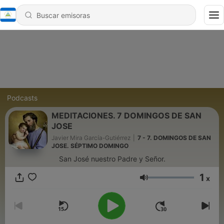
Podcasts
MEDITACIONES. 7 DOMINGOS DE SAN
JOSE
Javier Mira García-Gutiérrez
|
7 - 7. DOMINGOS DE SAN
JOSE. SÉPTIMO DOMINGO
San José nuestro Padre y Señor.
1
x
Volumen