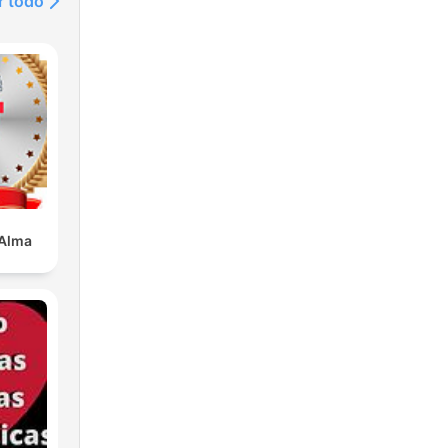
r todo
 Alma