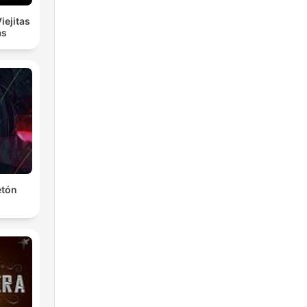
iejitas
as
etón