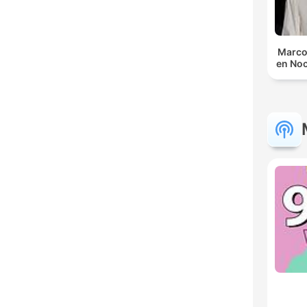
Marco
en No