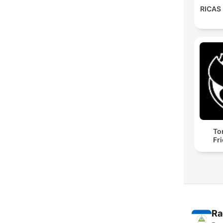
RICAS
To
Fr
Ra