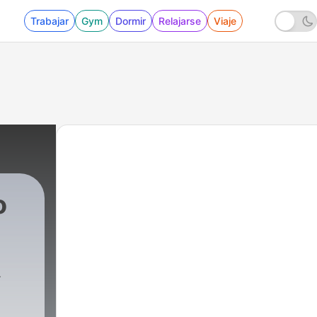
Trabajar
Gym
Dormir
Relajarse
Viaje
o