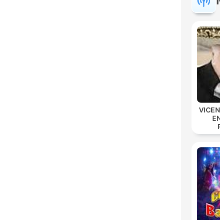
VICE
E