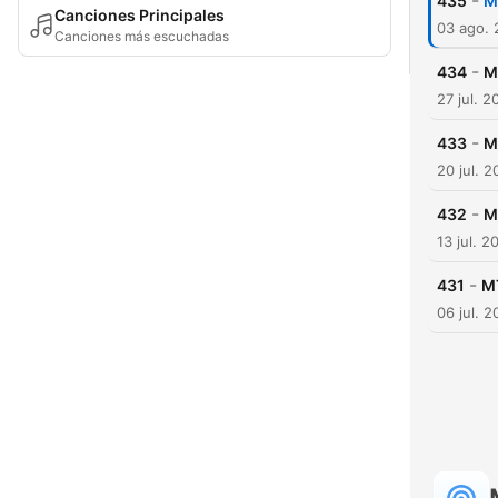
-
435
M
Canciones Principales
03 ago.
Canciones más escuchadas
-
434
M
27 jul. 2
-
433
M
20 jul. 
-
432
M
13 jul. 2
-
431
MT
06 jul. 