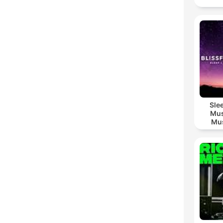
Sle
Mus
Mus
M