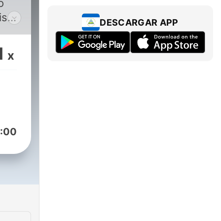
o
DESCARGAR APP
1
x
 arm
l
:00