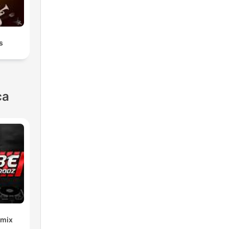
s
ca
emix