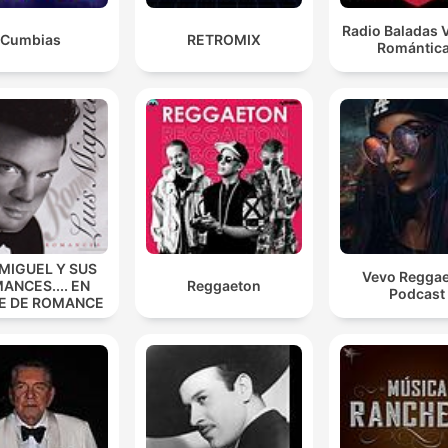
Radio Baladas V
Cumbias
RETROMIX
Romántic
 MIGUEL Y SUS
Vevo Regga
ANCES.... EN
Reggaeton
Podcast
E DE ROMANCE