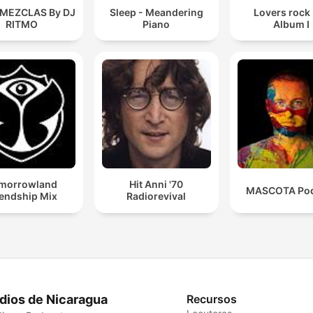
 MEZCLAS By DJ
Sleep - Meandering
Lovers rock
RITMO
Piano
Album I
morrowland
Hit Anni '70
MASCOTA Pod
iendship Mix
Radiorevival
dios de Nicaragua
Recursos