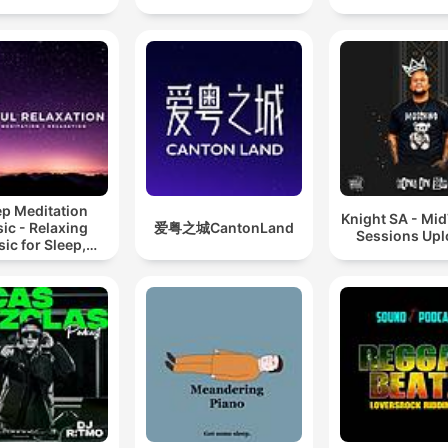
ep Meditation
Knight SA - Mi
ic - Relaxing
爱粤之城CantonLand
Sessions Up
ic for Sleep,
editation &
Relaxation