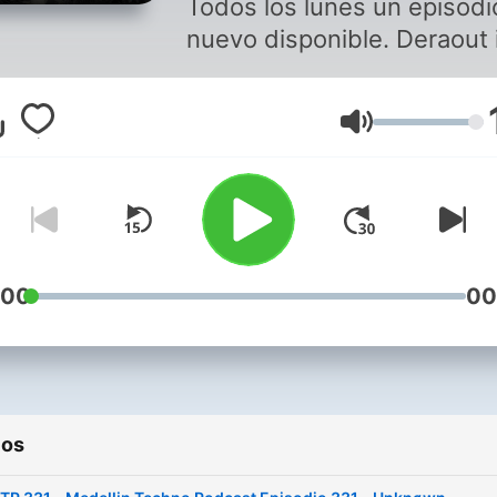
Todos los lunes un episodi
nuevo disponible. Deraout is
Techno DJ, Producer and
promoter from Medellín,
Volumen
Colombia. co founder of
Intelligent Division, a huge
on the Techno scene in
Colombia. Releases on labels
like: Sleaze Records, Blank
Code, Driving Forces, Ilega
:00
00
Alien, Unrilis, Refluxed and
more.
ios