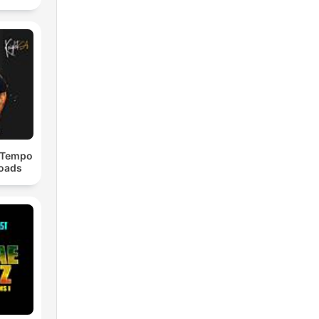
dTempo
loads