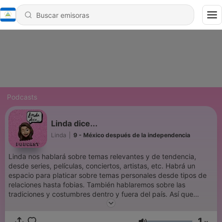
Podcasts
Linda dice...
Linda
|
9 - México después de la independencia
Linda nos hablará sobre temas relevantes y de tendencia,
desde series, películas, conciertos, artistas, etc. Habrá un
espacio para platicar sobre temas personales desde tipos de
relaciones hasta fobias. También hablaremos sobre las
tradiciones y costumbres dentro y fuera del país. Así que
acompaña a Linda cada semana y descubre algo nuevo.
1