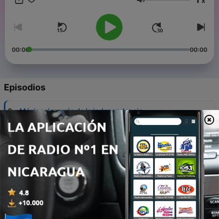
x
Volumen
00:00
00:00
Episodios
-
9
México después de la independencia
21 jun. 2022
-
8
Conquista de México y la invención de la Virgen de
Guadalupe
14 jun. 2022
-
7
Nueva España y su conquista de America
06 jun. 2022
-
6
Mala experiencia con Migración al llegar a Canadá