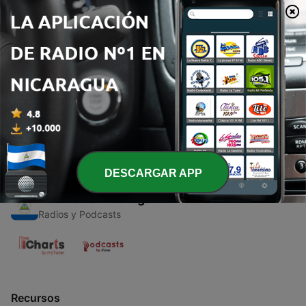
00:00
00:00
Episodios
-
1
El callejón del beso
10 jun. 2021
DESCARGAR APP
Radios de Nicaragua
Radios y Podcasts
Recursos