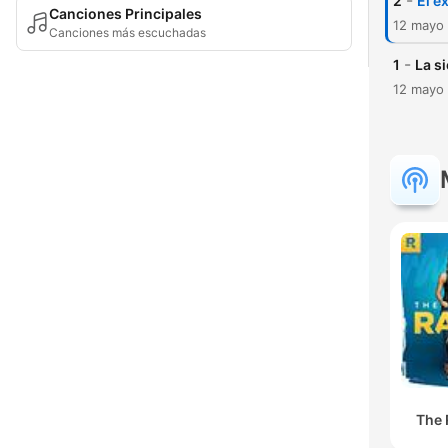
-
2
El éx
Canciones Principales
12 mayo
Canciones más escuchadas
-
1
La si
12 mayo
The