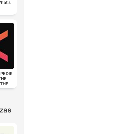
hat's
 PEDIR
THE
 THE
nzas