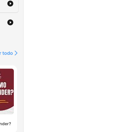
r todo
nder?