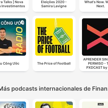
a Talks | Nova
Eleições 2020 -
What's Now. W
a Investimentos
Samira Lavigne
Next.
APRENDER SIN
u Công Ước
The Price of Football
PERMISO - 
PXDCAST by
CROSS
Más podcasts internacionales de Fina