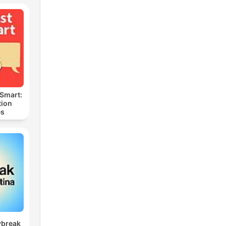
 Smart:
ion
es
ybreak