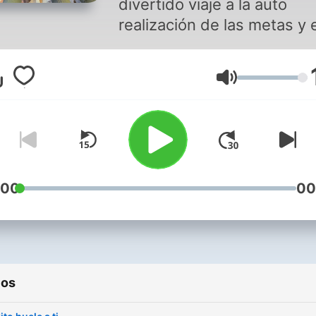
divertido viaje a la auto
realización de las metas y e
bienestar personal.
Volumen
:00
00
ios