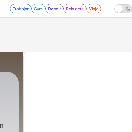
Trabajar
Gym
Dormir
Relajarse
Viaje
un