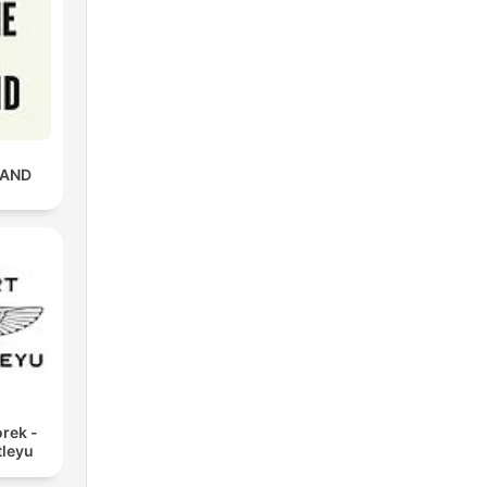
RAND
rek -
tleyu