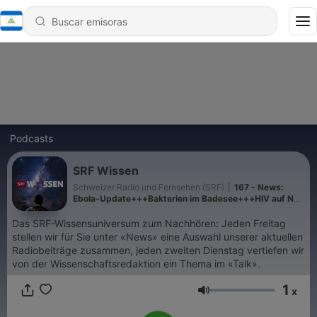
Podcasts
SRF Wissen
Schweizer Radio und Fernsehen (SRF)
|
167 - News:
Ebola-Update+++Bakterien im Badesee+++HIV auf Null
bringen
Das SRF-Wissensuniversum zum Nachhören: Jeden Freitag
stellen wir für Sie unter «News» eine Auswahl unserer aktuellen
Radiobeiträge zusammen, jeden zweiten Dienstag vertiefen wir
von der Wissenschaftsredaktion ein Thema im «Talk».
1
x
Volumen