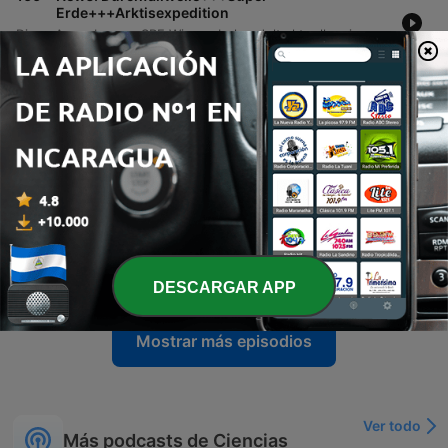
Erde+++Arktisexpedition
Diese Ausgabe von SRF Wissen behandelt aktuelle wissenschaftliche Entwicklungen und globale Gesundheitskrisen. Im Fokus steht zunächst ein Parasitenausbruch in den USA, bei dem der Erreger Zyklospora für tausende Fälle von Durchfallerkrankungen verantwortlich gemacht wird, sowie die Entdeckung einer möglichen Atmosphäre auf der Supererde LHS 1140b. Zudem wird eine Forschungsmission in der Arktis vorgestellt, bei der Wissenschaftler im Packeis einfrieren lassen, um Veränderungen des Ökosystems zu untersuchen. Abschliessend beleuchtet die Reportage die schwierige Lage beim Ebola-Ausbruch in der Demokratischen Republik Kongo und die Herausforderungen für das dortige Gesundheitssystem.
24 jul. 2026
-
165
News: Stadtbäume, Wüstenstaub, Alzheimer-
Test
17 jul. 2026
-
164
News: Hitzetote, Klimaanlagen, trockener Wald
10 jul. 2026
-
163
News: Einordnung Rekordhitze, ETH Ableger
Heilbronn, 5G Antennen
03 jul. 2026
DESCARGAR APP
Mostrar más episodios
Ver todo
Más podcasts de Ciencias