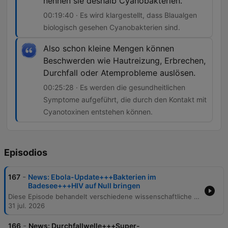
nennen sie deshalb Cyanobakterien.
00:19:40 · Es wird klargestellt, dass Blaualgen
biologisch gesehen Cyanobakterien sind.
Also schon kleine Mengen können
Beschwerden wie Hautreizung, Erbrechen,
Durchfall oder Atemprobleme auslösen.
00:25:28 · Es werden die gesundheitlichen
Symptome aufgeführt, die durch den Kontakt mit
Cyanotoxinen entstehen können.
Episodios
-
167
News: Ebola-Update+++Bakterien im
Badesee+++HIV auf Null bringen
Diese Episode behandelt verschiedene wissenschaftliche Themen, beginnend mit den Bemühungen der Aids-Hilfe Schweiz zur Senkung von HIV-Infektionen durch anonyme Selbsttests. Zudem werden die ethischen Folgen einer fehlgeschlagenen Gentherapie in China sowie der Nachruf auf Gunther von Hagen thematisiert. Des Weiteren wird über den Ebola-Ausbruch in Kongo-Kinshasa und die Herausforderungen bei der Kontaktnachverfolgung berichtet. Abschließend beleuchtet die Folge die Gefahren durch Blaualgen (Cyanobakterien) in Schweizer Gewässern für Mensch und Tier.
31 jul. 2026
-
166
News: Durchfallwelle+++Super-