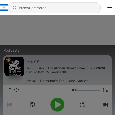
Podcasts
Irie 98
Irie 98
|
477 - The African Groove Show (5.20.2026) -
Dat Bie Dez LIVE on Irie 98
Irie 98 - Bermuda's Feel Good Station
1
x
Volumen