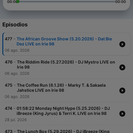
00:00
00:00
Episodios
-
477
The African Groove Show (5.20.2026) - Dat Bie
Dez LIVE on Irie 98
06 ago. 2026
-
476
The Riddim Ride (5.27.2026) - DJ Mystro LIVE on
Irie 98
06 ago. 2026
-
475
The Coffee Run (6.1.26) - Marky T. & Sakaela
Jahstice LIVE on Irie 98
06 ago. 2026
-
474
01:58:22 Monday Night Hype (5.25.2026) - DJ
iBreeze (King Jyrus) & Terri K. LIVE on Irie 98
28 jul. 2026
-
473
The Lunch Box (5.29.2026) - DJ iBreeze (King