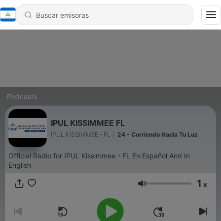
Podcasts
IPUL KISSIMMEE FL
IPUL KISSIMMEE - FL
|
24 - Corriendo Hacia Tu Luz
Official Radio for IPUL Kissimmee - FL En Español And In
English
1
x
Volumen