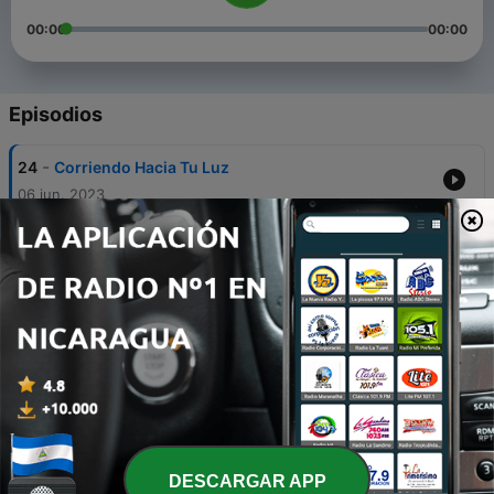
00:00
00:00
Episodios
-
24
Corriendo Hacia Tu Luz
06 jun. 2023
-
23
Doctrinas fundamentales la unicidad
06 jun. 2023
-
22
Doctrinas Fundamentales Bautismo en Agua
22 mar. 2023
-
21
Doctrinas Fundamentales Arrepentimiento y
Conversion
17 mar. 2023
-
20
Doctrinas Fundamentales El Evangelio
DESCARGAR APP
15 mar. 2023