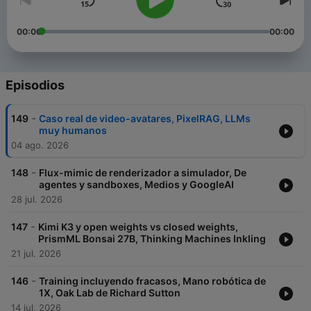
00:00
00:00
Episodios
-
149
Caso real de video-avatares, PixelRAG, LLMs
muy humanos
04 ago. 2026
-
148
Flux-mimic de renderizador a simulador, De
agentes y sandboxes, Medios y GoogleAI
28 jul. 2026
-
147
Kimi K3 y open weights vs closed weights,
PrismML Bonsai 27B, Thinking Machines Inkling
21 jul. 2026
-
146
Training incluyendo fracasos, Mano robótica de
1X, Oak Lab de Richard Sutton
14 jul. 2026