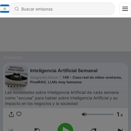
Podcasts
Inteligencia Artificial Semanal
Gargoyles Devon
|
149 - Caso real de video-avatares,
PixelRAG, LLMs muy humanos
Las novedades sobre Inteligencia Artificial de cada semana
como "excusa" para hablar sobre Inteligencia Artificial y su
impacto en los negocios y la sociedad
1
x
Volumen