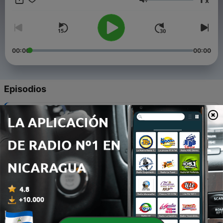
x
##regalosoriginales #dise #photography #santa #fiestas
Volumen
#fiesta #navidades #christmasiscoming #papanoel #findea
#family #cumplea #nochebuena #bhfyp #art #picoftheday
#hogar #arboldenavidad #gift #like #christmasdecorations
#christmaslights #holidays
00:00
00:00
Episodios
-
52
Himnos de Navidad - Ya Repican las Campanas
16 nov. 2022
-
51
Himnos de Navidad - Noche de paz
16 nov. 2022
-
50
Himnos de Navidad - La primera Navidad
16 nov. 2022
-
49
Himnos de Navidad - Venid, pastorcillos
16 nov. 2022