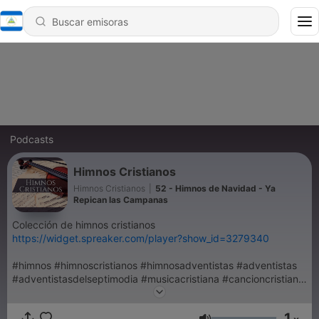
Podcasts
Himnos Cristianos
Himnos Cristianos
|
52 - Himnos de Navidad - Ya
Repican las Campanas
Colección de himnos cristianos
https://widget.spreaker.com/player?show_id=3279340
#himnos #himnoscristianos #himnosadventistas #adventistas
#adventistasdelseptimodia #musicacristiana #cancioncristiana
#adoracion #alabanza #radioonline #radiocristiana
#emisoracristiana #halloween #navidad #navidad2022
1