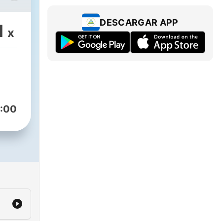
 el
 el
DESCARGAR APP
1
x
:00