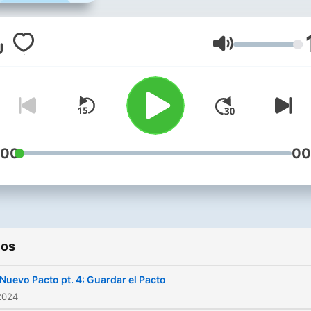
es corta, su labor es ardua,
premio es la gloria inmortal,
fracaso la miseria eterna.
Volumen
:00
00
ios
 Nuevo Pacto pt. 4: Guardar el Pacto
2024