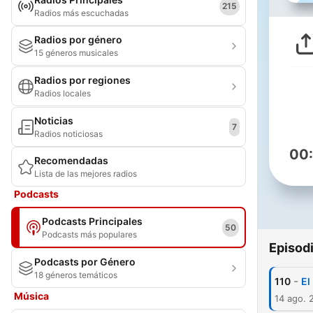
215
Radios más escuchadas
Radios por género
15 géneros musicales
Radios por regiones
Radios locales
Noticias
7
Radios noticiosas
00
Recomendadas
Lista de las mejores radios
Podcasts
Podcasts Principales
50
Podcasts más populares
Episod
Podcasts por Género
18 géneros temáticos
-
110
El
Música
14 ago. 