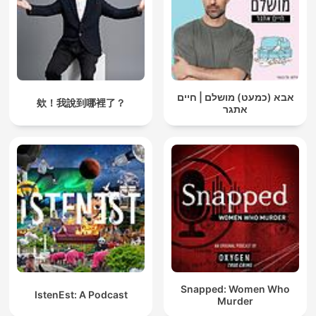
אבא (כמעט) מושלם | חיים
欸！我說到哪裡了？
אתגר
Snapped: Women Who
IstenEst: A Podcast
Murder