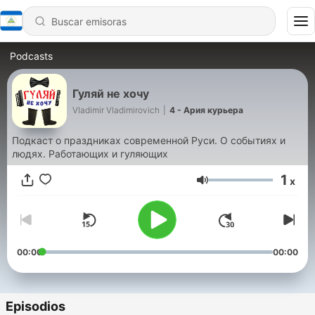
Podcasts
Гуляй не хочу
Vladimir Vladimirovich
|
4 - Ария курьера
Подкаст о праздниках современной Руси. О событиях и
людях. Работающих и гуляющих
1
x
Volumen
00:00
00:00
Episodios