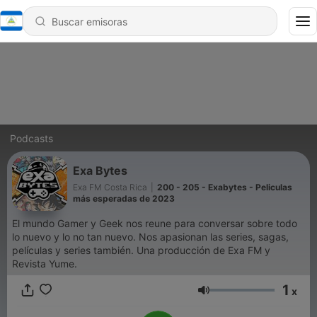
Podcasts
Exa Bytes
Exa FM Costa Rica
|
200 - 205 - Exabytes - Peliculas
más esperadas de 2023
El mundo Gamer y Geek nos reune para conversar sobre todo
lo nuevo y lo no tan nuevo. Nos apasionan las series, sagas,
películas y series también. Una producción de Exa FM y
Revista Yume.
1
x
Volumen