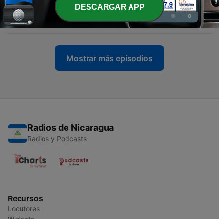
-
196
201 - Exabytes - Canciones del ayer vs
DESCARGAR APP
canciones de hoy
18 ene. 2023
Mostrar más episodios
Radios de Nicaragua
Radios y Podcasts
Recursos
Locutores
Widgets