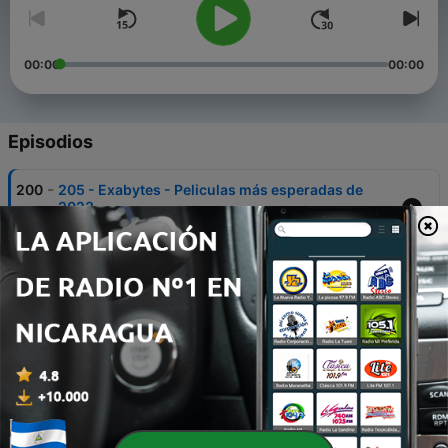
00:00
00:00
Episodios
-
200
205 - Exabytes - Peliculas más esperadas de
2023
08 feb. 2023
-
199
#204 Exabytes - Juguetes del infierno
07 feb. 2023
-
198
203 - Exabytes - Orbita Prima
26 ene. 2023
-
197
202 - Exabytes - La caida de League of Legends
19 ene. 2023