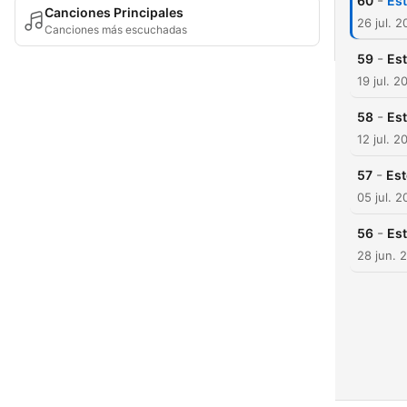
-
60
Est
Canciones Principales
26 jul. 2
Canciones más escuchadas
-
59
Est
19 jul. 2
-
58
Est
12 jul. 2
-
57
Est
05 jul. 2
-
56
Est
28 jun. 