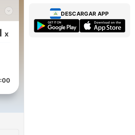
DESCARGAR APP
bre
1
x
 con
as
 con
:00