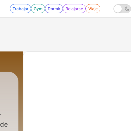
Trabajar
Gym
Dormir
Relajarse
Viaje
 de