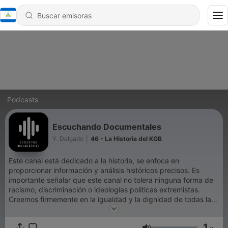
Podcasts
Escuchando Documentales
Y. Delgado
|
46 - La Historia del KGB
Este canal está dedicado a la historia, se enfoca en
proporcionar información y análisis históricos precisos. Es
importante señalar que este canal no tolera ninguna forma de
racismo, discriminación o ideologías políticas extremistas.
Creemos firmemente en la igualdad y la dignidad de todas las
personas, independientemente de su origen étnico, género,
orientación sexual, religión o afiliación política. El propósito de
1