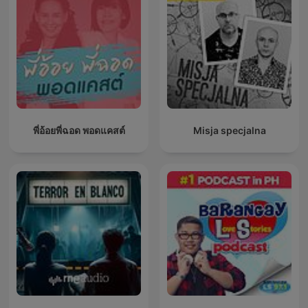
พี่อ้อยพี่ฉอด พอดแคสต์
Misja specjalna