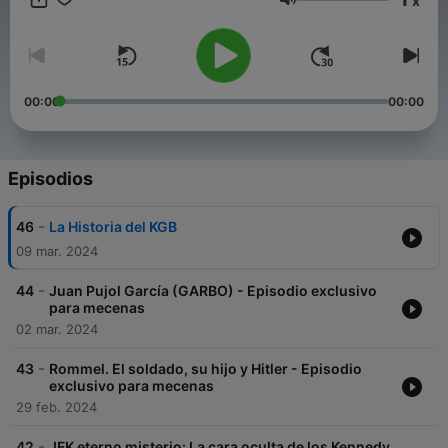
x
nuestro canal es divulgar el conocimiento a través de audios
Volumen
de los mejores documentales de historia, y no promover o
justificar ningún tipo de prejuicio o intolerancia. Esperamos que
nuestros seguidores compartan nuestros valores y principios
éticos y morales. Síguenos en YouTube:
https://youtube.com/@EsDocuMental
00:00
00:00
Episodios
-
46
La Historia del KGB
09 mar. 2024
-
44
Juan Pujol García (GARBO) - Episodio exclusivo
para mecenas
02 mar. 2024
-
43
Rommel. El soldado, su hijo y Hitler - Episodio
exclusivo para mecenas
29 feb. 2024
-
42
JFK eterno misterio: La cara oculta de los Kennedy